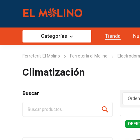
Categorías
Tienda
Nu
Ferretería El Molino
Ferretería el Molino
Electrodom
Climatización
Buscar
OFER