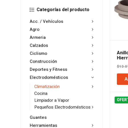
Categorías del producto
Acc. / Vehículos
Agro
Armeria
Calzados
Anill
Ciclismo
Hier
Construcción
$
13.0
Deportes y Fitness
Electrodomésticos
A
Climatización
Cocina
OFER
Limpiador a Vapor
Pequeños Electrodomésticos
Guantes
Herramientas