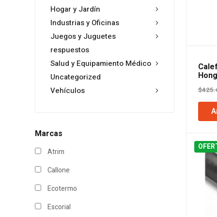
Hogar y Jardín
Industrias y Oficinas
Juegos y Juguetes
respuestos
Salud y Equipamiento Médico
Calef
Hong
Uncategorized
Con 
$
425.
Vehículos
A
Marcas
OFER
Atrim
Callone
Ecotermo
Escorial