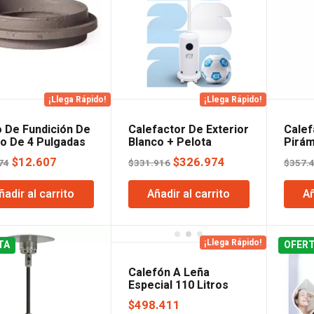
¡Llega Rápido!
¡Llega Rápido!
o De Fundición De
Calefactor De Exterior
Calef
ro De 4 Pulgadas
Blanco + Pelota
Pirám
Lusqtoff
Lusqt
El
El
El
El
$
12.607
$
326.974
74
$
331.916
$
357.
precio
precio
precio
precio
ñadir al carrito
Añadir al carrito
Añ
original
actual
original
actual
era:
es:
era:
es:
$13.074.
$12.607.
$331.916.
$326.974.
¡Llega Rápido!
TA
OFER
Calefón A Leña
Especial 110 Litros
Callone
$
498.411