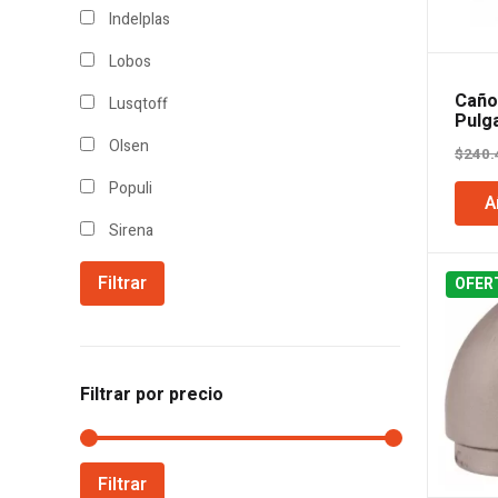
Indelplas
Lobos
Caño
Lusqtoff
Pulg
Olsen
$
240.
Populi
A
Sirena
Filtrar
OFER
Filtrar por precio
Precio
Precio
Filtrar
mínimo
máximo