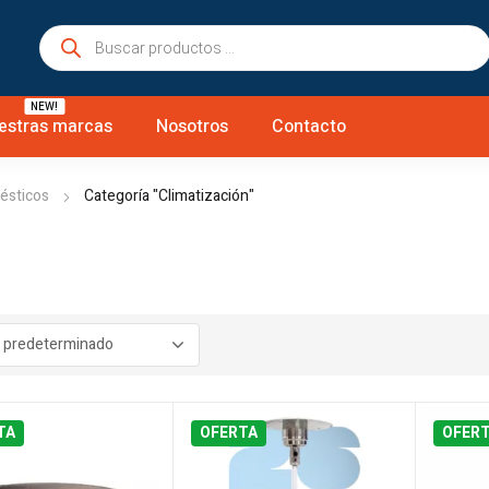
Búsqueda
de
productos
NEW!
estras marcas
Nosotros
Contacto
ésticos
Categoría "Climatización"
TA
OFERTA
OFER