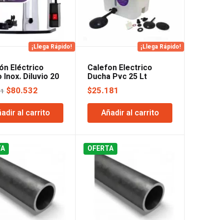
¡Llega Rápido!
¡Llega Rápido!
ón Eléctrico
Calefon Electrico
 Inox. Diluvio 20
Ducha Pvc 25 Lt
 Max. Indelplas
Diluvio
El
El
$
80.532
$
25.181
51
precio
precio
adir al carrito
Añadir al carrito
original
actual
era:
es:
$82.051.
$80.532.
TA
OFERTA