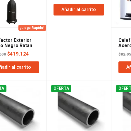
Añadir al carrito
¡Llega Rápido!
actor Exterior
Calef
o Negro Ratan
Acero
Mesa Lusqtoff
Litro
El
El
$
419.124
600
$
82.0
precio
precio
ñadir al carrito
Añ
original
actual
era:
es:
$425.600.
$419.124.
TA
OFERTA
OFER