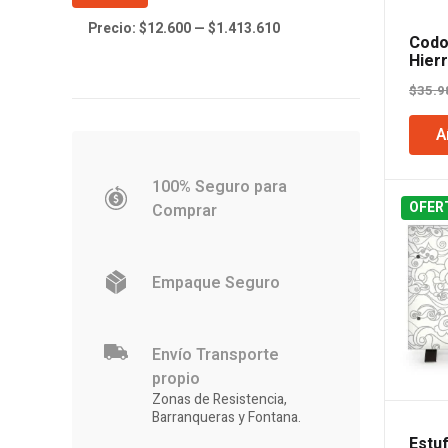
Precio:
$12.600
—
$1.413.610
Codo
Hier
Mac
$
35.9
A
100% Seguro para
OFER
Comprar
Empaque Seguro
Envío Transporte
propio
Zonas de Resistencia,
Barranqueras y Fontana.
Estuf