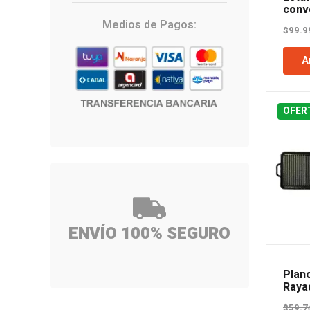
conv
Wind
Medios de Pagos:
$
99.9
A
OFER
ENVÍO 100% SEGURO
Plan
Raya
$
59.7