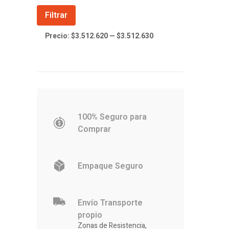
Precio
Precio
Filtrar
mínimo
máximo
Precio:
$3.512.620
—
$3.512.630
100% Seguro para
Comprar
Empaque Seguro
Envío Transporte
propio
Zonas de Resistencia,