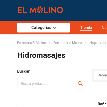
Categorías
Tienda
Nu
Ferretería El Molino
Ferretería el Molino
Hogar y Jar
Hidromasajes
Buscar
Bañe