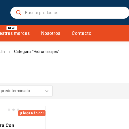
Búsqueda
de
productos
NEW!
estras marcas
Nosotros
Contacto
dín
Categoría "Hidromasajes"
¡Llega Rápido!
ra Con