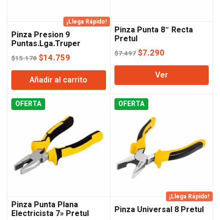
¡Llega Rápido!
Pinza Punta 8″ Recta
Pinza Presion 9
Pretul
Puntas.Lga.Truper
Lusqtoff
El
El
$
7.290
$
7.497
El
El
$
14.759
$
15.178
precio
precio
precio
precio
Ver
original
actual
Añadir al carrito
original
actual
era:
es:
era:
es:
$7.497.
$7.290.
OFERTA
$15.178.
$14.759.
OFERTA
¡Llega Rápido!
Pinza Punta Plana
Pinza Universal 8 Pretul
Electricista 7» Pretul