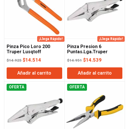
¡Llega Rápido!
¡Llega Rápido!
Pinza Pico Loro 200
Pinza Presion 6
Truper Lusqtoff
Puntas.Lga.Truper
Lusqtoff
El
El
El
El
$
14.514
$
14.539
$
14.925
$
14.951
precio
precio
precio
precio
Añadir al carrito
Añadir al carrito
original
actual
original
actual
era:
es:
era:
es:
OFERTA
$14.925.
$14.514.
OFERTA
$14.951.
$14.539.