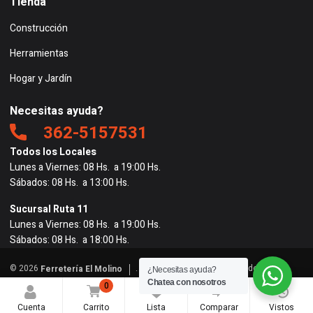
Tienda
Construcción
Herramientas
Hogar y Jardín
Necesitas ayuda?
362-5157531
Todos los Locales
Lunes a Viernes: 08 Hs. a 19:00 Hs.
Sábados: 08 Hs. a 13:00 Hs.
Sucursal Ruta 11
Lunes a Viernes: 08 Hs. a 19:00 Hs.
Sábados: 08 Hs. a 18:00 Hs.
© 2026
. Todos los derechos reservados. |
Ferretería El Molino
¿Necesitas ayuda?
Powered by
BigRedes
</
Chatea con nosotros
0
0
0
Cuenta
Carrito
Lista
Comparar
Vistos