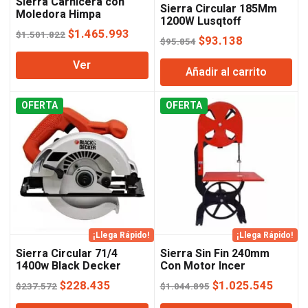
Sierra Carnicera con
Sierra Circular 185Mm
Moledora Himpa
1200W Lusqtoff
El
El
$
1.465.993
$
1.501.822
El
El
$
93.138
$
95.854
precio
precio
precio
precio
Ver
original
actual
Añadir al carrito
original
actual
era:
es:
era:
es:
$1.501.822.
$1.465.993.
OFERTA
OFERTA
$95.854.
$93.138.
¡Llega Rápido!
¡Llega Rápido!
Sierra Circular 71/4
Sierra Sin Fin 240mm
1400w Black Decker
Con Motor Incer
El
El
El
El
$
228.435
$
1.025.545
$
237.572
$
1.044.895
precio
precio
precio
precio