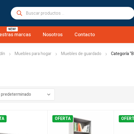
Búsqueda
de
productos
NEW!
estras marcas
Nosotros
Contacto
dín
Muebles para hogar
Muebles de guardado
Categoría "B
TA
OFERTA
OFER