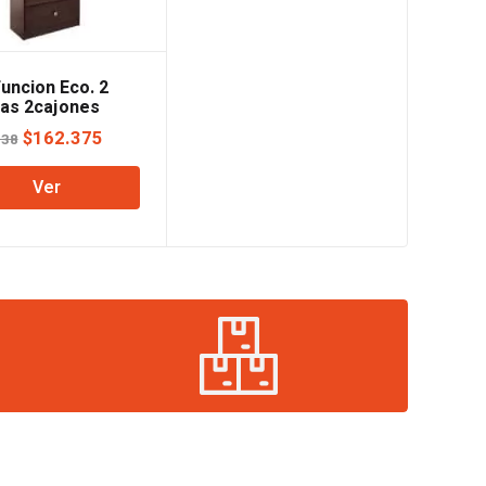
funcion Eco. 2
as 2cajones
e Orlandi
El
El
$
162.375
438
precio
precio
Ver
original
actual
era:
es:
$165.438.
$162.375.