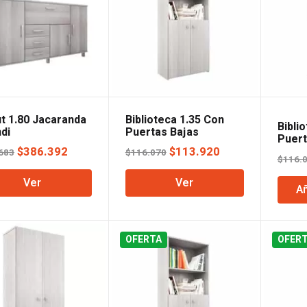
ut 1.80 Jacaranda
Biblioteca 1.35 Con
Bibli
di
Puertas Bajas
Puert
Jacaranda Orlandi
El
El
El
El
Wengu
$
386.392
$
113.920
683
$
116.070
$
116.
precio
precio
precio
precio
Ver
Ver
original
actual
original
actual
Añ
era:
es:
era:
es:
$393.683.
$386.392.
$116.070.
$113.920.
OFERTA
OFER