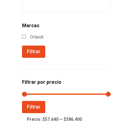
Marcas
Orlandi
Filtrar
Filtrar por precio
Precio
Precio
Filtrar
mínimo
máximo
Precio:
$57.640
—
$386.400