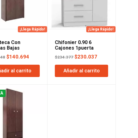
¡Llega Rápido!
¡Llega Rápido!
oteca Con
Chifonier 0.90 6
as Bajas
Cajones 1puerta
e Orlandi
Blanco Orlandi
El
El
El
El
$
140.694
$
230.037
348
$
234.377
precio
precio
precio
precio
adir al carrito
Añadir al carrito
original
actual
original
actual
era:
es:
era:
es:
$143.348.
$140.694.
$234.377.
$230.037.
TA