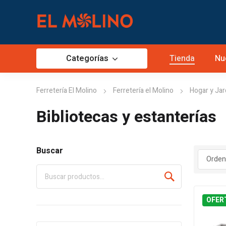
Categorías
Tienda
Nu
Ferretería El Molino
Ferretería el Molino
Hogar y Jar
Bibliotecas y estanterías
Buscar
OFER