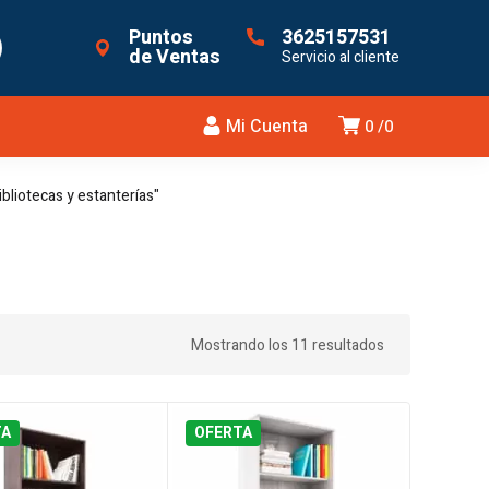
Puntos
3625157531
de Ventas
Servicio al cliente
Mi Cuenta
0
0
ibliotecas y estanterías"
Mostrando los 11 resultados
TA
OFERTA