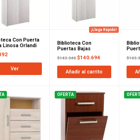
¡Llega Rápido!
ioteca Con Puerta
Biblioteca Con
Bibli
 Linosa Orlandi
Puertas Bajas
Puert
Jacaranda Orlandi
Wengu
392
El
El
$
140.694
$
143.348
$
143.
precio
precio
Ver
Añadir al carrito
Añ
original
actual
era:
es:
$143.348.
$140.694.
TA
OFERTA
OFER