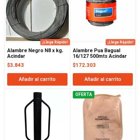
¡Llega Rápido!
¡Llega Rápido!
Alambre Negro N8 x kg.
Alambre Pua Bagual
Acindar
16/127 500mts Acindar
$
3.843
$
172.303
Añadir al carrito
Añadir al carrito
OFERTA