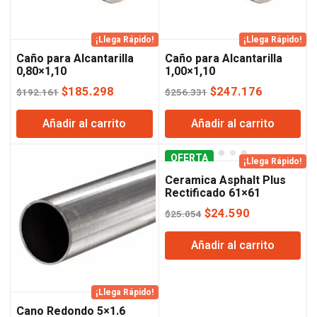
¡Llega Rápido!
¡Llega Rápido!
Caño para Alcantarilla
Caño para Alcantarilla
0,80×1,10
1,00×1,10
El
El
El
El
$
185.298
$
247.176
$
192.161
$
256.331
precio
precio
precio
precio
Añadir al carrito
Añadir al carrito
original
actual
original
actual
era:
es:
era:
es:
$192.161.
$185.298.
OFERTA
$256.331.
$247.176
¡Llega Rápido!
Ceramica Asphalt Plus
Rectificado 61×61
El
El
$
24.590
$
25.054
precio
precio
Añadir al carrito
original
actual
era:
es:
$25.054.
$24.590.
¡Llega Rápido!
Cano Redondo 5×1.6