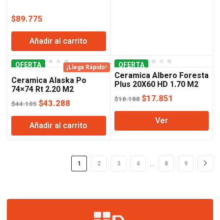
$
89.775
Añadir al carrito
OFERTA
OFERTA
¡Llega Rápido!
Ceramica Albero Foresta
Ceramica Alaska Po
Plus 20X60 HD 1.70 M2
74×74 Rt 2.20 M2
El
El
$
17.851
$
18.188
El
El
$
43.288
$
44.105
precio
precio
precio
precio
Ver
original
actual
Añadir al carrito
original
actual
era:
es:
era:
es:
$18.188.
$17.851.
$44.105.
$43.288.
…
1
2
3
4
8
9