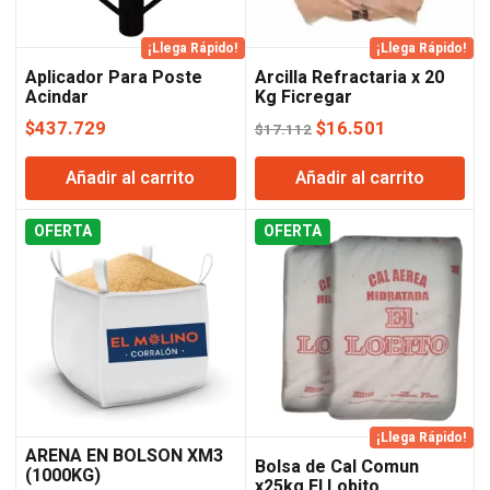
¡Llega Rápido!
¡Llega Rápido!
Aplicador Para Poste
Arcilla Refractaria x 20
Acindar
Kg Ficregar
El
El
$
437.729
$
16.501
$
17.112
precio
precio
Añadir al carrito
Añadir al carrito
original
actual
era:
es:
OFERTA
OFERTA
$17.112.
$16.501.
¡Llega Rápido!
ARENA EN BOLSON XM3
Bolsa de Cal Comun
(1000KG)
x25kg El Lobito