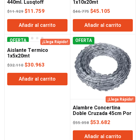
440ml. Lusqtoff
1x10x20mt
El
El
El
El
$
11.759
$
45.105
$
11.929
$
46.775
precio
precio
precio
precio
Añadir al carrito
Añadir al carrito
original
actual
original
actual
era:
es:
era:
es:
OFERTA
$11.929.
$11.759.
OFERTA
$46.775.
$45.105.
¡Llega Rápido!
Aislante Termico
1x5x20mt
El
El
$
30.963
$
32.110
precio
precio
Añadir al carrito
original
actual
era:
es:
$32.110.
$30.963.
¡Llega Rápido!
Alambre Concertina
Doble Cruzada 45cm Por
10 Metros
El
El
$
53.682
$
55.058
precio
precio
Añadir al carrito
original
actual