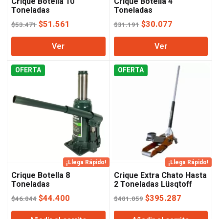
Crique Botella 10
Crique Botella 4
Toneladas
Toneladas
El
El
El
El
$
51.561
$
30.077
$
53.471
$
31.191
precio
precio
precio
precio
Ver
Ver
original
actual
original
actual
era:
es:
era:
es:
OFERTA
$53.471.
$51.561.
OFERTA
$31.191.
$30.077.
¡Llega Rápido!
¡Llega Rápido!
Crique Botella 8
Crique Extra Chato Hasta
Toneladas
2 Toneladas Lüsqtoff
El
El
El
El
$
44.400
$
395.287
$
46.044
$
401.059
precio
precio
precio
precio