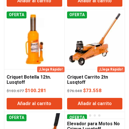
Añadir al carrito
Añadir al carrito
original
actual
original
actual
era:
es:
era:
es:
OFERTA
$46.044.
$44.400.
OFERTA
$401.059.
$395.287
¡Llega Rápido!
¡Llega Rápido!
Criquet Botella 12tn.
Criquet Carrito 2tn
Lusqtoff
Lusqtoff
El
El
El
El
$
100.281
$
73.558
$
103.677
$
76.048
precio
precio
precio
precio
Añadir al carrito
Añadir al carrito
original
actual
original
actual
era:
es:
era:
es:
OFERTA
$103.677.
$100.281.
OFERTA
$76.048.
$73.558.
Elevador para Motos No
Crique Lusqtoff