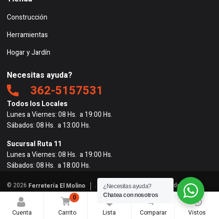
Construcción
Herramientas
Hogar y Jardín
Necesitas ayuda?
362-5157531
Todos los Locales
Lunes a Viernes: 08 Hs. a 19:00 Hs.
Sábados: 08 Hs. a 13:00 Hs.
Sucursal Ruta 11
Lunes a Viernes: 08 Hs. a 19:00 Hs.
Sábados: 08 Hs. a 18:00 Hs.
© 2026
. Todos los derechos reservados. |
Ferretería El Molino
¿Necesitas ayuda?
Powered by
BigRedes
</
Chatea con nosotros
0
0
0
Cuenta
Carrito
Lista
Comparar
Vistos