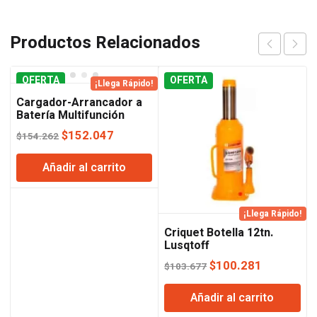
Productos Relacionados
OFERTA
OFERTA
¡Llega Rápido!
Cargador-Arrancador a
Batería Multifunción
Lusqtoff
El
El
$
152.047
$
154.262
precio
precio
Añadir al carrito
original
actual
era:
es:
$154.262.
$152.047.
¡Llega Rápido!
Criquet Botella 12tn.
Lusqtoff
El
El
$
100.281
$
103.677
precio
precio
Añadir al carrito
original
actual
era:
es: