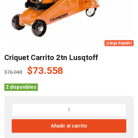
¡Llega Rápido!
Criquet Carrito 2tn Lusqtoff
El
El
$
73.558
$
76.048
precio
precio
original
actual
2 disponibles
era:
es:
$76.048.
$73.558.
Criquet
Carrito
2tn
Añadir al carrito
Lusqtoff
cantidad