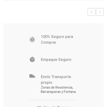
$103.677.
$100.281
100% Seguro para
Comprar
Empaque Seguro
Envío Transporte
propio
Zonas de Resistencia,
Barranqueras y Fontana.