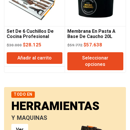
Set De 6 Cuchillos De
Membrana En Pasta A
Cocina Profesional
Base De Caucho 20L
Lusqtoff
Obrix
El
El
El
El
$
28.125
$
57.638
$
30.000
$
59.772
precio
precio
precio
precio
Añadir al carrito
Seleccionar
original
actual
original
actual
opciones
era:
es:
era:
es:
$30.000.
$28.125.
$59.772.
$57.638.
TODO EN
HERRAMIENTAS
Y MAQUINAS
Ver