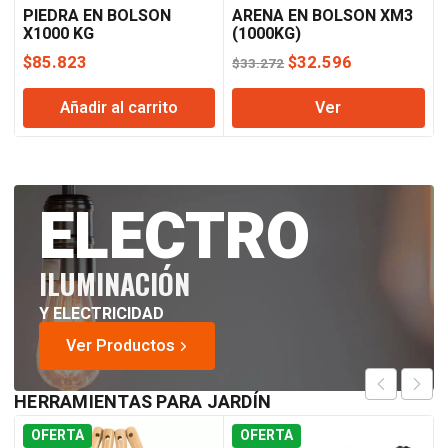
PIEDRA EN BOLSON
ARENA EN BOLSON XM3
X1000 KG
(1000KG)
El
El
$
85.823
$
32.596
$
33.272
precio
precio
Añadir al carrito
Ver
original
actual
era:
es:
$33.272.
$32.596.
ELECTRO
ILUMINACIÓN
Y ELECTRICIDAD
Ver Productos
HERRAMIENTAS
PARA JARDÍN
OFERTA
OFERTA