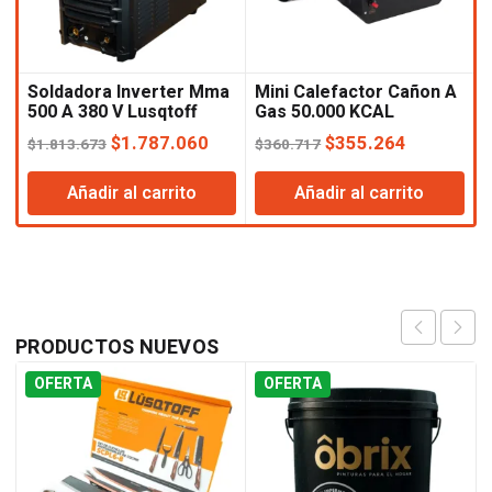
Soldadora Inverter Mma
Mini Calefactor Cañon A
M
500 A 380 V Lusqtoff
Gas 50.000 KCAL
G
Black Series
Lusqtoff
L
El
El
El
El
$
1.787.060
$
355.264
$
1.813.673
$
360.717
$
precio
precio
precio
precio
Añadir al carrito
Añadir al carrito
original
actual
original
actual
era:
es:
era:
es:
$1.813.673.
$1.787.060.
$360.717.
$355.264
PRODUCTOS
NUEVOS
OFERTA
OFERTA