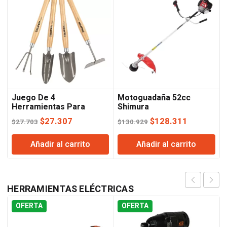
Juego De 4
Motoguadaña 52cc
Herramientas Para
Shimura
Jardín Truper
El
El
El
El
$
27.307
$
128.311
$
27.703
$
130.929
precio
precio
precio
precio
Añadir al carrito
Añadir al carrito
original
actual
original
actual
era:
es:
era:
es:
$27.703.
$27.307.
$130.929.
$128.311
HERRAMIENTAS
ELÉCTRICAS
OFERTA
OFERTA