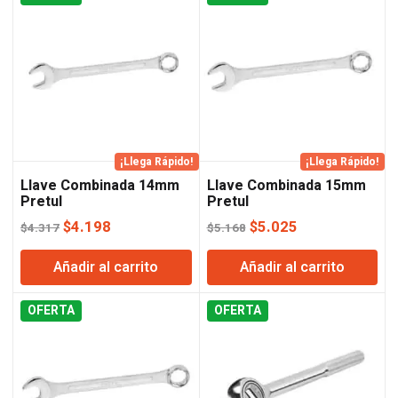
¡Llega Rápido!
¡Llega Rápido!
Llave Combinada 14mm
Llave Combinada 15mm
Pretul
Pretul
El
El
El
El
$
4.198
$
5.025
$
4.317
$
5.168
precio
precio
precio
precio
Añadir al carrito
Añadir al carrito
original
actual
original
actual
era:
es:
era:
es:
OFERTA
$4.317.
$4.198.
OFERTA
$5.168.
$5.025.