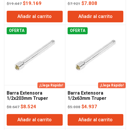
El
El
El
El
$
19.169
$
7.808
$
19.447
$
7.921
precio
precio
precio
precio
Añadir al carrito
Añadir al carrito
original
actual
original
actual
era:
es:
era:
es:
OFERTA
$19.447.
$19.169.
OFERTA
$7.921.
$7.808.
¡Llega Rápido!
¡Llega Rápido!
Barra Extensora
Barra Extensora
1/2x203mm Truper
1/2x63mm Truper
El
El
El
El
$
8.524
$
4.937
$
8.647
$
5.008
precio
precio
precio
precio
Añadir al carrito
Añadir al carrito
original
actual
original
actual
era:
es:
era:
es: