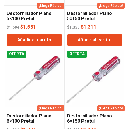
¡Llega Rápido!
¡Llega Rápido!
Destornillador Plano
Destornillador Plano
5×100 Pretul
5×150 Pretul
El
El
El
El
$
1.581
$
1.311
$
1.604
$
1.330
precio
precio
precio
precio
Añadir al carrito
Añadir al carrito
original
actual
original
actual
era:
es:
era:
es:
OFERTA
$1.604.
$1.581.
OFERTA
$1.330.
$1.311.
¡Llega Rápido!
¡Llega Rápido!
Destornillador Plano
Destornillador Plano
6×100 Pretul
6×150 Pretul