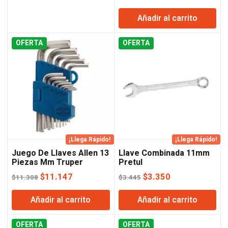
precio
precio
Añadir al carrito
original
actual
era:
es:
OFERTA
OFERTA
$5.987.
$5.901.
¡Llega Rápido!
¡Llega Rápido!
Juego De Llaves Allen 13
Llave Combinada 11mm
Piezas Mm Truper
Pretul
El
El
El
El
$
11.147
$
3.350
$
11.308
$
3.445
precio
precio
precio
precio
Añadir al carrito
Añadir al carrito
original
actual
original
actual
era:
es:
era:
es:
OFERTA
$11.308.
$11.147.
OFERTA
$3.445.
$3.350.