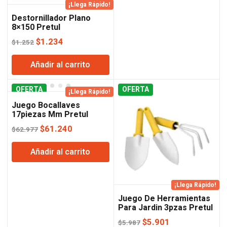
¡Llega Rápido!
Destornillador Plano
8×150 Pretul
El
El
$
1.234
$
1.252
precio
precio
Añadir al carrito
original
actual
era:
es:
OFERTA
$1.252.
$1.234.
OFERTA
¡Llega Rápido!
Juego Bocallaves
17piezas Mm Pretul
El
El
$
61.240
$
62.977
precio
precio
Añadir al carrito
original
actual
era:
es:
$62.977.
$61.240.
¡Llega Rápido!
Juego De Herramientas
Para Jardin 3pzas Pretul
El
El
$
5.901
$
5.987