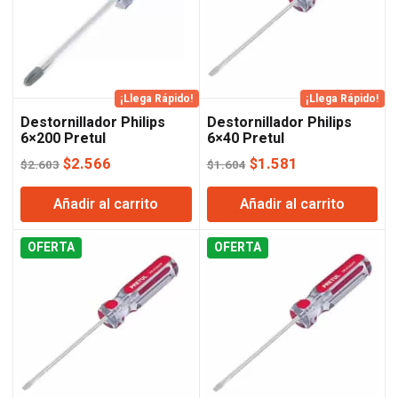
¡Llega Rápido!
¡Llega Rápido!
Destornillador Philips
Destornillador Philips
6×200 Pretul
6×40 Pretul
El
El
El
El
$
2.566
$
1.581
$
2.603
$
1.604
precio
precio
precio
precio
Añadir al carrito
Añadir al carrito
original
actual
original
actual
era:
es:
era:
es:
OFERTA
$2.603.
$2.566.
OFERTA
$1.604.
$1.581.