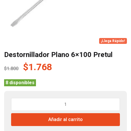
¡Llega Rápido!
Destornillador Plano 6×100 Pretul
El
El
$
1.768
$
1.800
precio
precio
original
actual
8 disponibles
era:
es:
$1.800.
$1.768.
Destornillador
Plano
6x100
Añadir al carrito
Pretul
cantidad