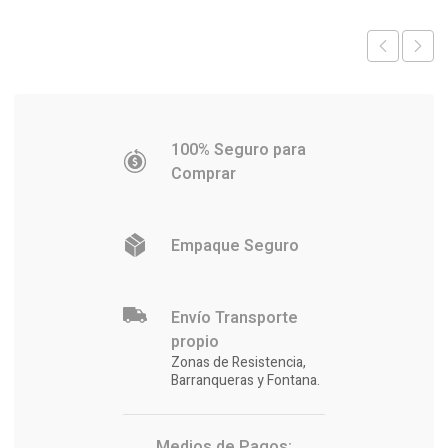
$14.070.
$13.601.
$10.231.
$10.048.
100% Seguro para
Comprar
Empaque Seguro
Envío Transporte
propio
Zonas de Resistencia,
Barranqueras y Fontana.
Medios de Pagos: