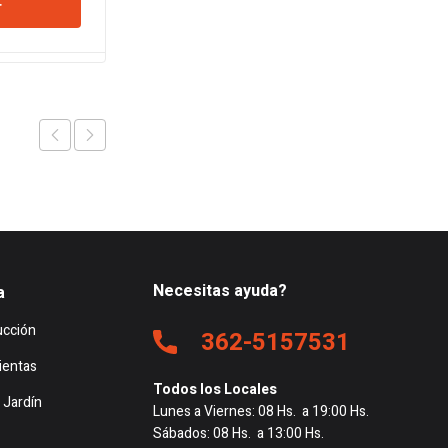
r
Ver
nal
actual
original
actual
es:
era:
es:
.860.
$112.788.
$45.756.
$44.939.
Necesitas ayuda?
a
ucción
362-5157531
ientas
Todos los Locales
 Jardín
Lunes a Viernes: 08 Hs. a 19:00 Hs.
Sábados: 08 Hs. a 13:00 Hs.