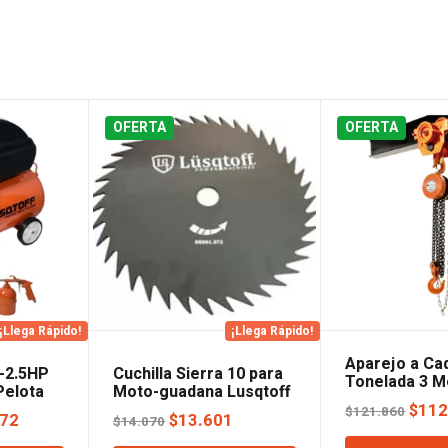
OFERTA
OFERTA
¡Llega Rápido!
¡Llega Rápido!
Aparejo a Ca
-2.5HP
Cuchilla Sierra 10 para
Tonelada 3 M
Pelota
Moto-guadana Lusqtoff
Lusqtoff
El
$
112
$
121.860
El
El
El
472
$
13.601
$
14.070
prec
precio
precio
precio