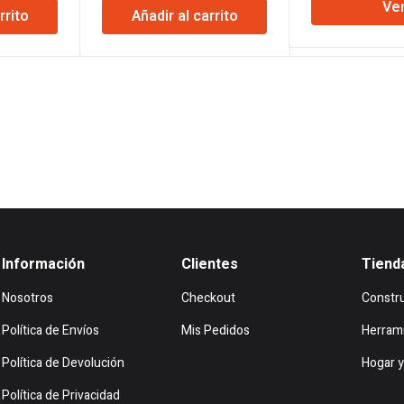
Ve
origi
rrito
Añadir al carrito
l
actual
original
actual
era:
es:
era:
es:
$121
21.
$283.472.
$14.070.
$13.601.
Información
Clientes
Tiend
Nosotros
Checkout
Constr
Política de Envíos
Mis Pedidos
Herram
Política de Devolución
Hogar y
Política de Privacidad