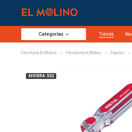
Categorías
Tienda
Nu
Ferretería El Molino
Ferretería el Molino
Fijación
AHORRA: $62