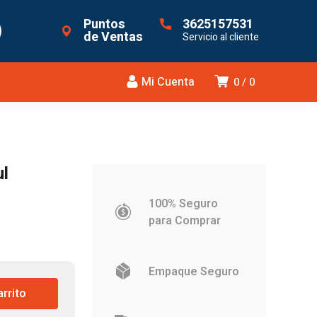
Puntos
3625157531
de Ventas
Servicio al cliente
Mi Cuenta
0
0
ul
100% Seguro
para Comprar
Empaque Seguro
arrito