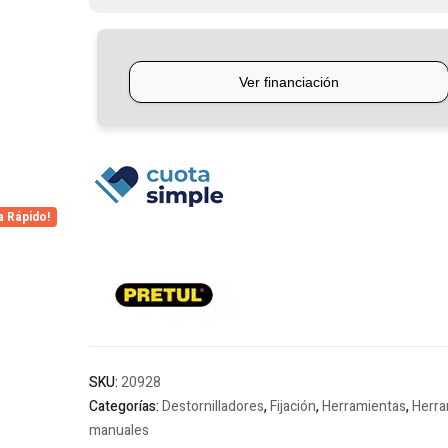
Pretul
cantidad
a Rápido!
SKU:
20928
Categorías:
Destornilladores
,
Fijación
,
Herramientas
,
Herra
manuales