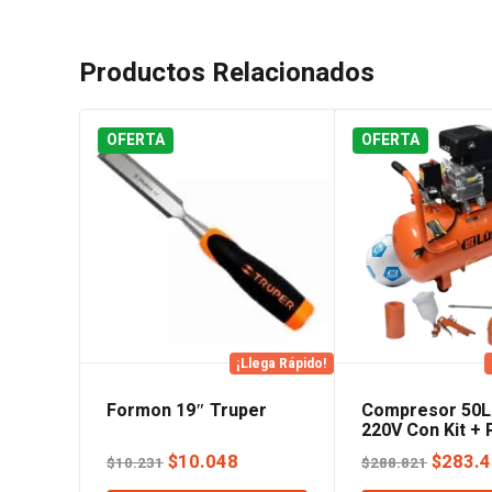
Productos Relacionados
OFERTA
OFERTA
¡Llega Rápido!
Formon 19″ Truper
Compresor 50L
220V Con Kit + 
Lusqtoff
El
El
El
$
10.048
$
283.
$
10.231
$
288.821
precio
precio
precio