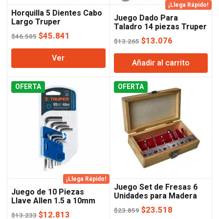
¡Llega Rápido!
Horquilla 5 Dientes Cabo
Juego Dado Para
Largo Truper
Taladro 14 piezas Truper
El
El
$
45.841
$
46.505
El
El
$
13.076
$
13.265
precio
precio
precio
precio
Ver
original
actual
Añadir al carrito
original
actual
era:
es:
era:
es:
$46.505.
$45.841.
OFERTA
OFERTA
$13.265.
$13.076.
¡Llega Rápido!
Juego Set de Fresas 6
Juego de 10 Piezas
Unidades para Madera
Llave Allen 1.5 a 10mm
Lusqtoff
Truper
El
El
$
23.518
$
23.859
El
El
$
12.813
$
13.233