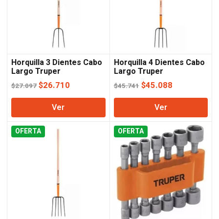
Horquilla 3 Dientes Cabo
Horquilla 4 Dientes Cabo
Largo Truper
Largo Truper
El
El
El
El
$
26.710
$
45.088
$
27.097
$
45.741
precio
precio
precio
precio
Ver
Ver
original
actual
original
actual
era:
es:
era:
es:
OFERTA
$27.097.
$26.710.
OFERTA
$45.741.
$45.088.