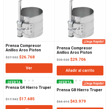
¡Llega Rápido!
Prensa Compresor
Prensa Compresor
Anillos Aros Piston
Anillos Aros Piston
Truper 54-127 Mm
El
El
Truper 70-160 Mm
$
26.768
$
27.502
El
El
$
29.706
$
30.520
precio
precio
precio
precio
Ver
original
actual
Añadir al carrito
original
actual
era:
es:
era:
es:
$27.502.
$26.768.
OFERTA
OFERTA
$30.520.
$29.706.
¡Llega Rápido!
Prensa G4 Hierro Truper
Prensa G8 Hierro Truper
El
El
$
17.685
$
17.942
El
El
$
43.979
$
44.616
precio
precio
precio
precio