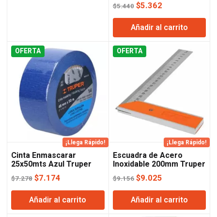
El
El
$
5.362
$
5.440
precio
precio
Añadir al carrito
original
actual
era:
es:
OFERTA
OFERTA
$5.440.
$5.362.
¡Llega Rápido!
¡Llega Rápido!
Cinta Enmascarar
Escuadra de Acero
25x50mts Azul Truper
Inoxidable 200mm Truper
El
El
El
El
$
7.174
$
9.025
$
7.278
$
9.156
precio
precio
precio
precio
Añadir al carrito
Añadir al carrito
original
actual
original
actual
era:
es:
era:
es: