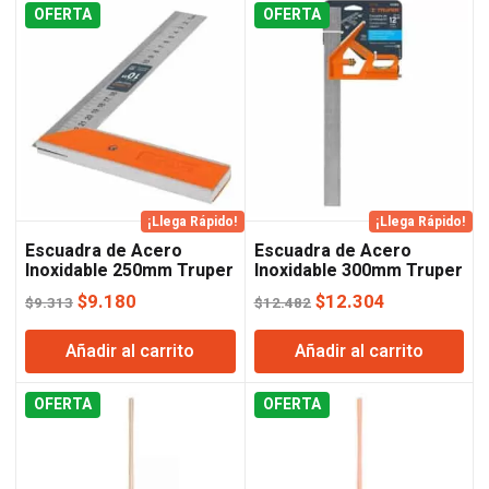
OFERTA
$7.278.
$7.174.
OFERTA
$9.156.
$9.025.
¡Llega Rápido!
¡Llega Rápido!
Escuadra de Acero
Escuadra de Acero
Inoxidable 250mm Truper
Inoxidable 300mm Truper
El
El
El
El
$
9.180
$
12.304
$
9.313
$
12.482
precio
precio
precio
precio
Añadir al carrito
Añadir al carrito
original
actual
original
actual
era:
es:
era:
es:
OFERTA
$9.313.
$9.180.
OFERTA
$12.482.
$12.304.