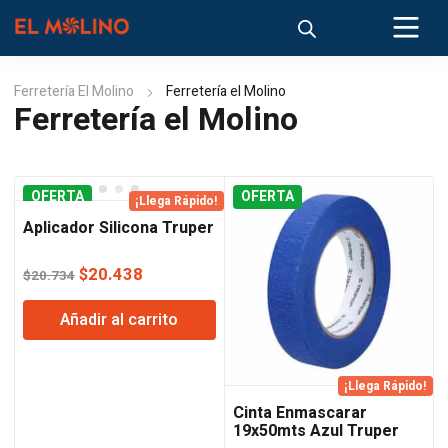
Ferretería El Molino
Ferretería el Molino
Ferretería el Molino
OFERTA
OFERTA
¡Llega Rápido!
Aplicador Silicona Truper
El
El
$
20.438
$
20.734
precio
precio
Añadir al carrito
original
actual
era:
es:
$20.734.
$20.438.
¡Llega Rápido!
Cinta Enmascarar
19x50mts Azul Truper