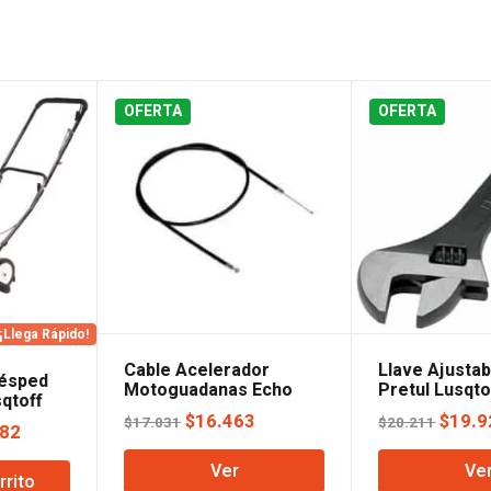
OFERTA
OFERTA
¡Llega Rápido!
Cable Acelerador
Llave Ajustab
Césped
Motoguadanas Echo
Pretul Lusqto
qtoff
El
El
El
$
16.463
$
19.9
$
17.031
$
20.211
El
282
precio
precio
preci
precio
Ver
Ve
original
actual
origin
rrito
l
actual