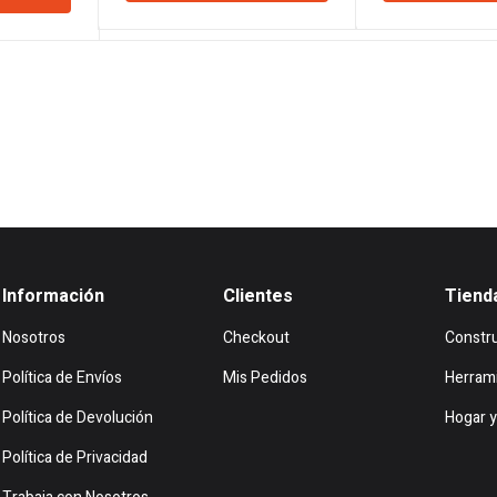
era:
es:
era:
es:
$17.031.
$16.463.
$20.2
60.
$524.282.
Información
Clientes
Tiend
Nosotros
Checkout
Constr
Política de Envíos
Mis Pedidos
Herram
Política de Devolución
Hogar y
Política de Privacidad