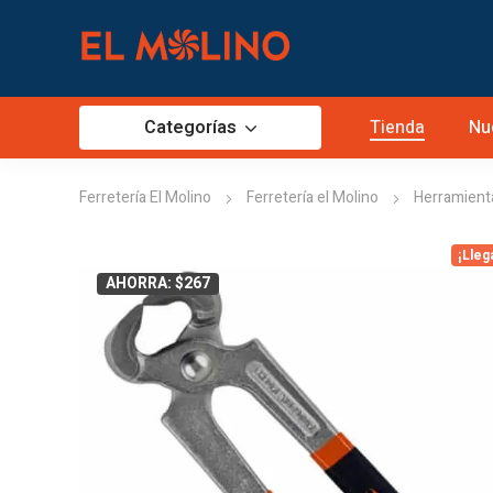
Categorías
Tienda
Nu
Ferretería El Molino
Ferretería el Molino
Herramient
¡Lleg
AHORRA: $267