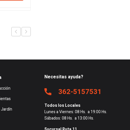
es:
era:
es:
11.
$19.922.
$121.860.
$117.870.
Necesitas ayuda?
a
ucción
362-5157531
ientas
Todos los Locales
 Jardín
Lunes a Viernes: 08 Hs. a 19:00 Hs.
Sábados: 08 Hs. a 13:00 Hs.
Sucursal Ruta 11