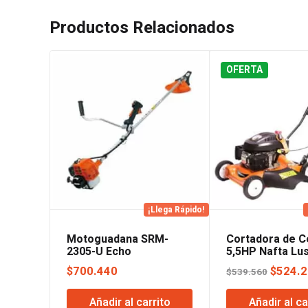
Productos Relacionados
OFERTA
¡Llega Rápido!
Motoguadana SRM-
Cortadora de 
2305-U Echo
5,5HP Nafta Lus
El
$
700.440
$
524.
$
539.560
precio
Añadir al carrito
Añadir al ca
origina