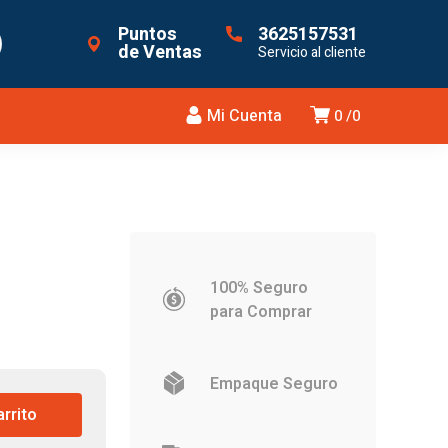
Puntos
3625157531
de Ventas
Servicio al cliente
Mi Cuenta
0
0
100% Seguro
para Comprar
Empaque Seguro
arrito