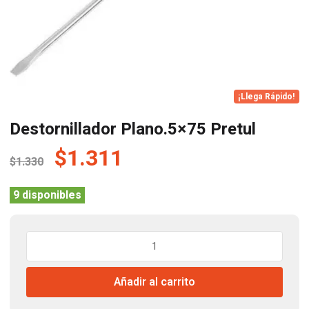
¡Llega Rápido!
Destornillador Plano.5×75 Pretul
El
El
$
1.311
$
1.330
precio
precio
original
actual
9 disponibles
era:
es:
$1.330.
$1.311.
Destornillador
Plano.5x75
Pretul
Añadir al carrito
cantidad