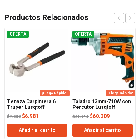
Productos Relacionados
OFERTA
OFERTA
¡Llega Rápido!
¡Llega Rápido!
Tenaza Carpintera 6
Taladro 13mm-710W con
Truper Lusqtoff
Percutor Lusqtoff
El
El
El
El
$
6.981
$
60.209
$
7.082
$
61.914
precio
precio
precio
precio
Añadir al carrito
Añadir al carrito
original
actual
original
actual
era:
es:
era:
es: