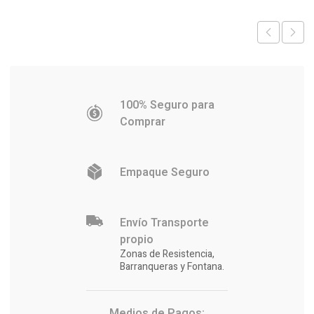
$7.082.
$6.981.
$61.914.
$60.209.
100% Seguro para
Comprar
Empaque Seguro
Envío Transporte
propio
Zonas de Resistencia,
Barranqueras y Fontana.
Medios de Pagos: