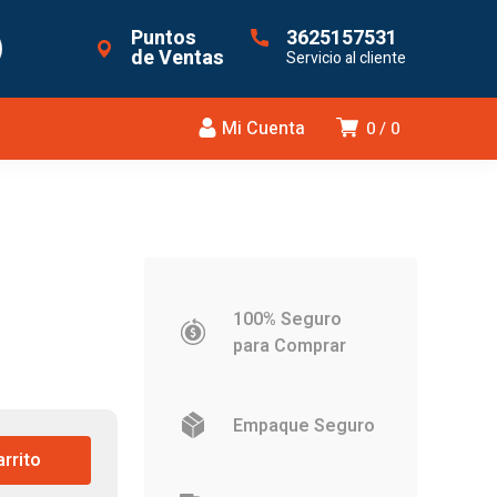
Puntos
3625157531
de Ventas
Servicio al cliente
Mi Cuenta
0
0
100% Seguro
para Comprar
Empaque Seguro
arrito