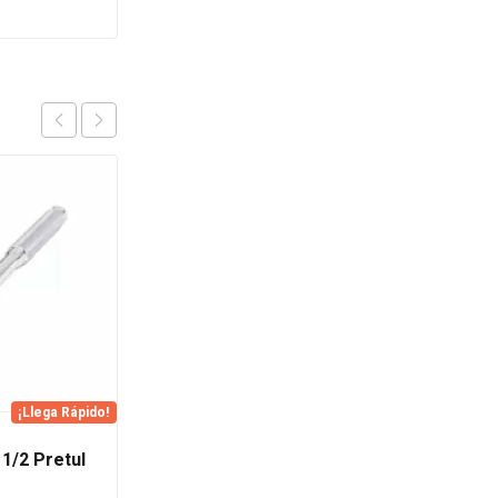
OFERTA
¡Llega Rápido!
Engrampadora
 1/2 Pretul
Profesional 4-14mm
Truper