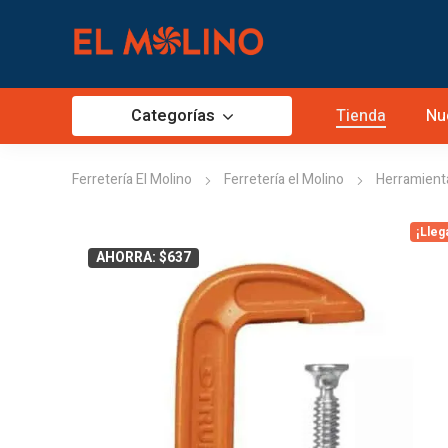
Categorías
Tienda
Nu
Ferretería El Molino
Ferretería el Molino
Herramient
¡Lleg
AHORRA: $637