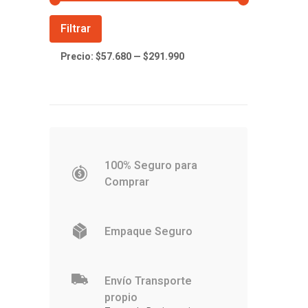
Precio
Precio
Filtrar
mínimo
máximo
Precio:
$57.680
—
$291.990
100% Seguro para
Comprar
Empaque Seguro
Envío Transporte
propio