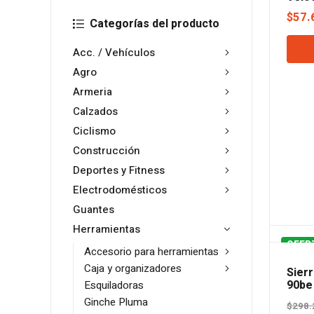
& De
$
57.
Categorías del producto
Acc. / Vehículos
Agro
Armeria
Calzados
Ciclismo
Construcción
Deportes y Fitness
Electrodomésticos
Guantes
Herramientas
OFER
Accesorio para herramientas
Caja y organizadores
Sier
90be
Esquiladoras
Ginche Pluma
$
298.