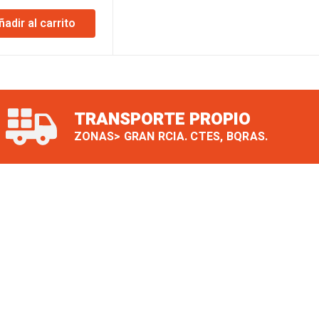
precio
precio
ñadir al carrito
original
actual
era:
es:
$298.201.
$291.989.
TRANSPORTE PROPIO
ZONAS> GRAN RCIA. CTES, BQRAS.