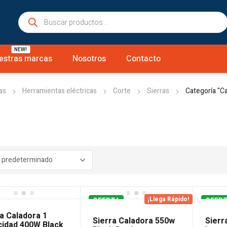
Búsqueda
de
productos
NEW!
estras marcas
Nosotros
Contacto
as
Herramientas eléctricas
Corte
Sierras
Categoría "C
¡Llega Rápido!
OFERTA
OFER
a Caladora 1
Sierra Caladora 550w
Sierr
cidad 400W Black