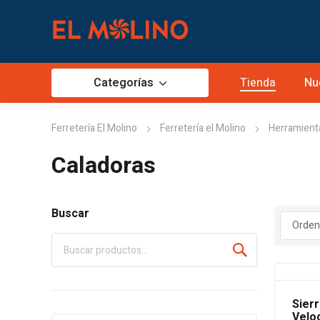
Categorías
Tienda
Nu
Ferretería El Molino
Ferretería el Molino
Herramient
Caladoras
Buscar
Sierr
Velo