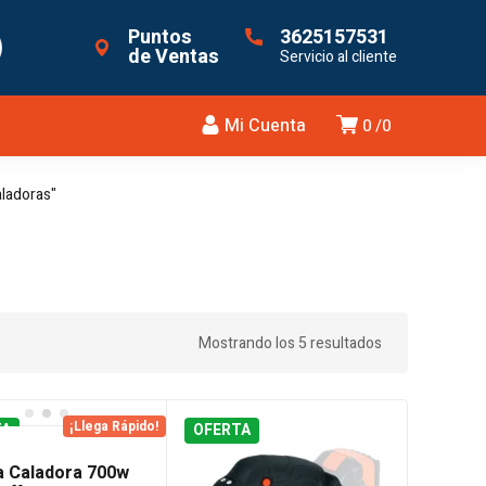
Puntos
3625157531
de Ventas
Servicio al cliente
Mi Cuenta
0
0
aladoras"
Mostrando los 5 resultados
¡Llega Rápido!
TA
OFERTA
a Caladora 700w