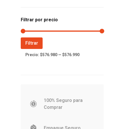
Filtrar por precio
Precio
Precio
Filtrar
mínimo
máximo
Precio:
$576.980
—
$576.990
100% Seguro para
Comprar
Empaque Seguro