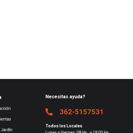
Necesitas ayuda?
a
ucción
362-5157531
ientas
Todos los Locales
 Jardín
Lunes a Viernes: 08 Hs. a 19:00 Hs.