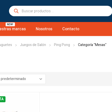
Búsqueda
de
productos
NEW!
estras marcas
Nosotros
Contacto
uguetes
Juegos de Salón
Ping Pong
Categoría "Mesas"
TA