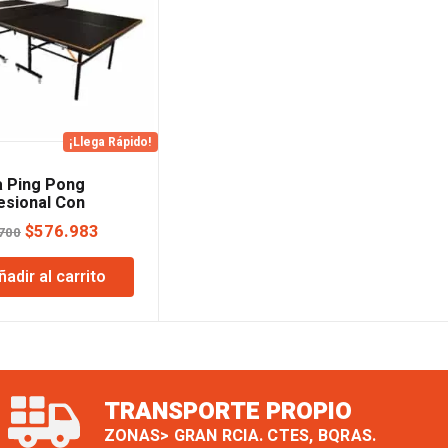
¡Llega Rápido!
 Ping Pong
esional Con
as Lusqtoff
El
El
$
576.983
700
precio
precio
ñadir al carrito
original
actual
era:
es:
$607.700.
$576.983.
TRANSPORTE PROPIO
ZONAS> GRAN RCIA. CTES, BQRAS.