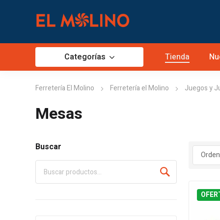
Categorías
Tienda
Nu
Ferretería El Molino
Ferretería el Molino
Juegos y J
Mesas
Buscar
OFER