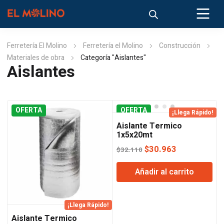
Ferretería El Molino
Ferretería el Molino
Construcción
Materiales de obra
Categoría "Aislantes"
Aislantes
OFERTA
OFERTA
¡Llega Rápido!
Aislante Termico
1x5x20mt
El
El
$
30.963
$
32.110
precio
precio
Añadir al carrito
original
actual
era:
es:
$32.110.
$30.963.
¡Llega Rápido!
Aislante Termico