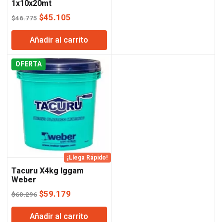
1x10x20mt
El
El
$
45.105
$
46.775
precio
precio
Añadir al carrito
original
actual
era:
es:
OFERTA
$46.775.
$45.105.
¡Llega Rápido!
Tacuru X4kg Iggam
Weber
El
El
$
59.179
$
60.296
precio
precio
Añadir al carrito
original
actual