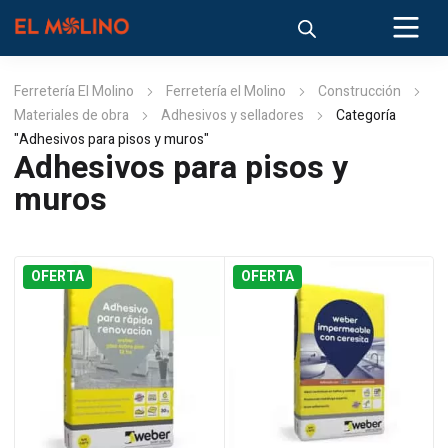
Ferretería El Molino
Ferretería el Molino
Construcción
Materiales de obra
Adhesivos y selladores
Categoría
"Adhesivos para pisos y muros"
Adhesivos para pisos y
muros
OFERTA
OFERTA