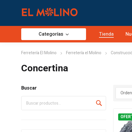
Categorías
Tienda
Nu
Ferretería El Molino
Ferretería el Molino
Construcci
Concertina
Buscar
OFER