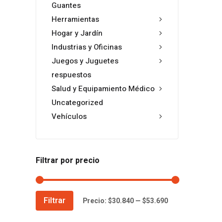
Guantes
Herramientas
Hogar y Jardín
Industrias y Oficinas
Juegos y Juguetes
respuestos
Salud y Equipamiento Médico
Uncategorized
Vehículos
Filtrar por precio
Precio
Precio
Filtrar
Precio:
$30.840
—
$53.690
mínimo
máximo