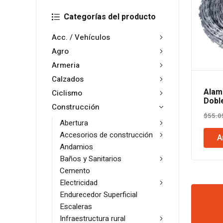
Categorías del producto
Acc. / Vehículos
Agro
Armeria
Calzados
Alam
Ciclismo
Dobl
Construcción
Por 
$
55.0
Abertura
Accesorios de construcción
A
Andamios
Baños y Sanitarios
Cemento
Electricidad
Endurecedor Superficial
Escaleras
Infraestructura rural