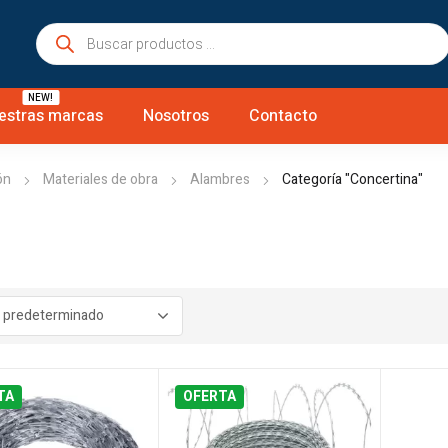
Búsqueda
de
productos
NEW!
estras marcas
Nosotros
Contacto
ón
Materiales de obra
Alambres
Categoría "Concertina"
TA
OFERTA