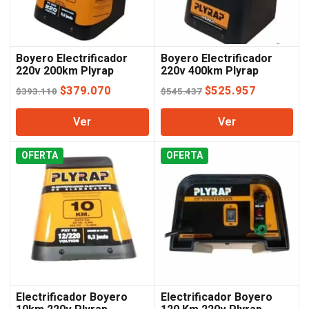
Boyero Electrificador
Boyero Electrificador
220v 200km Plyrap
220v 400km Plyrap
El
El
El
El
$
379.070
$
525.957
$
393.110
$
545.437
precio
precio
precio
precio
Ver
Ver
original
actual
original
actual
era:
es:
era:
es:
OFERTA
$393.110.
$379.070.
OFERTA
$545.437.
$525.957
Electrificador Boyero
Electrificador Boyero