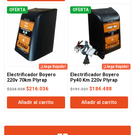
era:
es:
$87.324.
$84.205.
OFERTA
$164.971.
$159.079.
OFERTA
¡Llega Rápido!
¡Llega Rápido!
Electrificador Boyero
Electrificador Boyero
220v 70km Plyrap
Py40 Km 220v Plyrap
El
El
El
El
$
216.036
$
184.488
$
224.038
$
191.321
precio
precio
precio
precio
Añadir al carrito
Añadir al carrito
original
actual
original
actual
era:
es:
era:
es:
$224.038.
$216.036.
$191.321.
$184.488