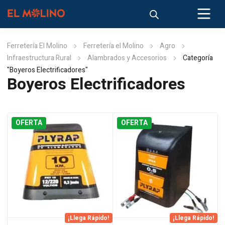
Ferretería El Molino
Ferretería el Molino
Agro
Infraestructura Rural
Alambrados y Accesorios
Categoría
"Boyeros Electrificadores"
Boyeros Electrificadores
OFERTA
OFERTA
¡Llega Rápido!
¡Llega Rápido!