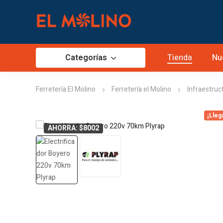
Categorías
Tienda
Nu
Ferretería El Molino
Ferretería el Molino
Infraestruc
¡Lleg
AHORRA: $8002