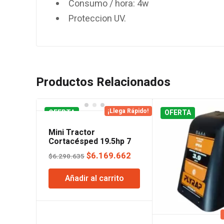
Consumo / hora: 4w
Proteccion UV.
Productos Relacionados
¡Llega Rápido!
OFERTA
OFERTA
Mini Tractor
Cortacésped 19.5hp 7
Velocidades MTD
El
El
$
6.169.662
$
6.290.635
precio
precio
Añadir al carrito
original
actual
era:
es:
$6.290.635.
$6.169.662.