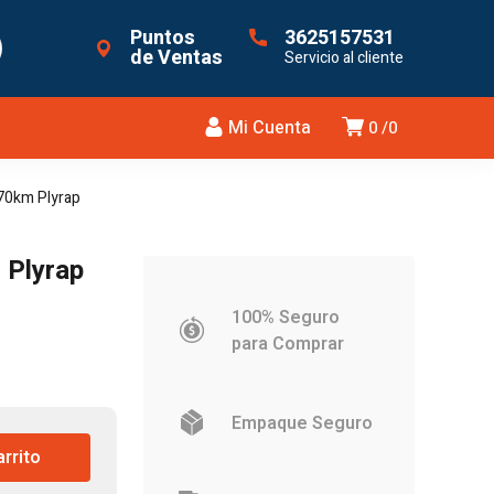
Puntos
3625157531
de Ventas
Servicio al cliente
Mi Cuenta
0
0
 70km Plyrap
 Plyrap
100% Seguro
para Comprar
Empaque Seguro
.
arrito