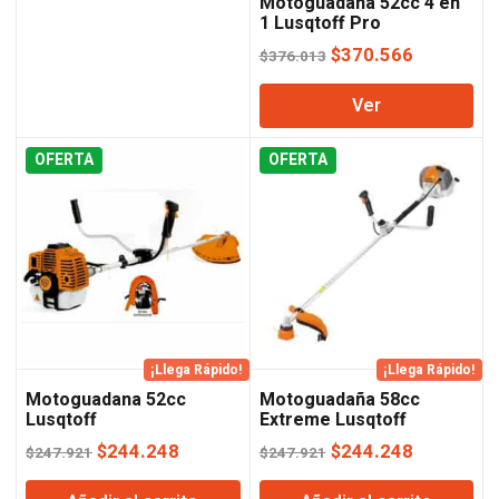
Motoguadaña 52cc 4 en
1 Lusqtoff Pro
El
El
$
370.566
$
376.013
precio
precio
Ver
original
actual
era:
es:
OFERTA
OFERTA
$376.013.
$370.566
¡Llega Rápido!
¡Llega Rápido!
Motoguadana 52cc
Motoguadaña 58cc
Lusqtoff
Extreme Lusqtoff
El
El
El
El
$
244.248
$
244.248
$
247.921
$
247.921
precio
precio
precio
precio