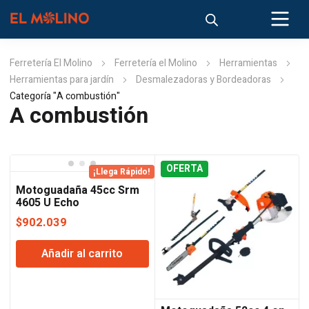
Ferretería El Molino
Ferretería el Molino
Herramientas
Herramientas para jardín
Desmalezadoras y Bordeadoras
Categoría "A combustión"
A combustión
OFERTA
¡Llega Rápido!
Motoguadaña 45cc Srm
4605 U Echo
$
902.039
Añadir al carrito