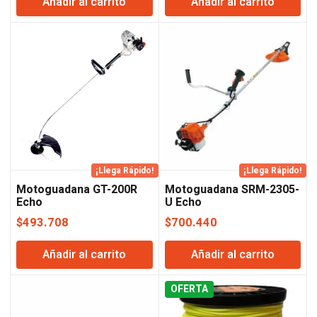
Añadir al carrito
Añadir al carrito
original
actual
original
actual
era:
es:
era:
es:
$247.921.
$244.248.
$247.921.
$244.248
¡Llega Rápido!
¡Llega Rápido!
Motoguadana GT-200R
Motoguadana SRM-2305-
Echo
U Echo
$
493.708
$
700.440
Añadir al carrito
Añadir al carrito
OFERTA