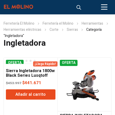
Ferretería El Molino
Ferretería el Molino
Herramientas
Herramientas eléctricas
Corte
Sierras
Categoría
"Ingletadora"
Ingletadora
OFERTA
OFERTA
¡Llega Rápido!
Sierra Ingletadora 1800w
Black Series Lusqtoff
El
El
$
441.671
$
453.997
precio
precio
Añadir al carrito
original
actual
era:
es:
$453.997.
$441.671.