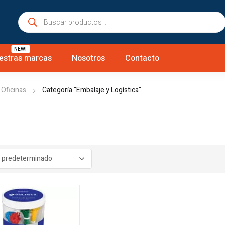
Búsqueda
de
productos
NEW!
estras marcas
Nosotros
Contacto
 Oficinas
Categoría "Embalaje y Logística"