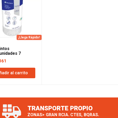
¡Llega Rápido!
intos
unidades 7
das Lusqtoff
361
ñadir al carrito
TRANSPORTE PROPIO
ZONAS> GRAN RCIA. CTES, BQRAS.