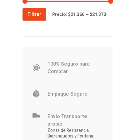
Precio
Precio
Filtrar
Precio:
$21.360
—
$21.370
mínimo
máximo
100% Seguro para
Comprar
Empaque Seguro
Envío Transporte
propio
Zonas de Resistencia,
Barranqueras y Fontana.