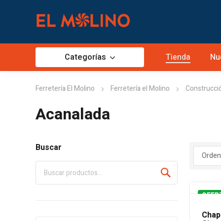
Categorías
Tienda
Nu
Ferretería El Molino
Ferretería el Molino
Construcci
Acanalada
Buscar
OFER
Chap