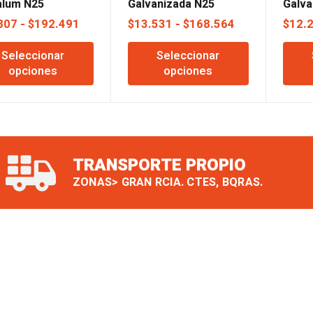
alum N25
Galvanizada N25
Galva
Rango
Rango
807
-
$
192.491
$
13.531
-
$
168.564
$
12.
de
de
Seleccionar
Seleccionar
precios:
precios:
opciones
opciones
desde
desde
$14.807
$13.531
hasta
hasta
$192.491
$168.564
TRANSPORTE PROPIO
ZONAS> GRAN RCIA. CTES, BQRAS.