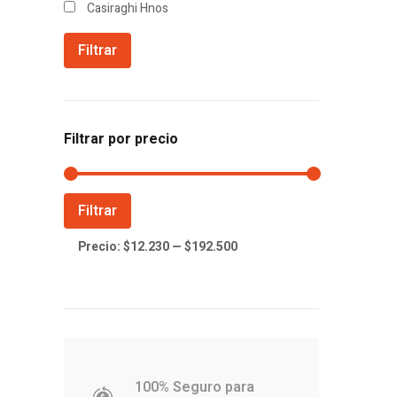
Casiraghi Hnos
Filtrar
Filtrar por precio
Precio
Precio
Filtrar
mínimo
máximo
Precio:
$12.230
—
$192.500
100% Seguro para