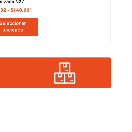
nizada N27
Rango
232
-
$
140.661
de
Seleccionar
precios:
opciones
desde
$12.232
hasta
$140.661