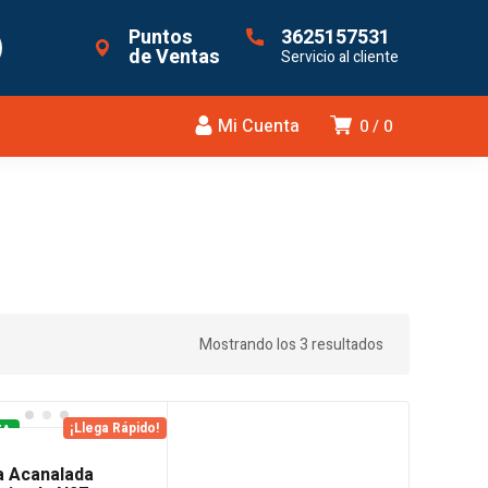
Puntos
3625157531
de Ventas
Servicio al cliente
Mi Cuenta
0
0
Mostrando los 3 resultados
¡Llega Rápido!
TA
 Acanalada