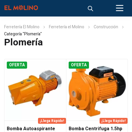
Ferretería El Molino
Ferretería el Molino
Construcción
Categoría "Plomería"
Plomería
OFERTA
OFERTA
¡Llega Rápido!
¡Llega Rápido!
Bomba Autoaspirante
Bomba Centrifuga 1.5hp