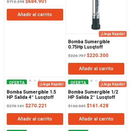
El
El
$
684.901
$
712.298
precio
precio
Añadir al carrito
original
actual
era:
es:
$712.298.
$684.901.
¡Llega Rápido!
Bomba Sumergible
0.75Hp Lusqtoff
El
El
$
220.300
$
226.707
precio
precio
Añadir al carrito
original
actual
era:
es:
OFERTA
OFERTA
$226.707.
$220.300
¡Llega Rápido!
¡Llega Rápido!
Bomba Sumergible 1.5
Bomba Sumergible 1/2
HP Salida 4″ Lusqtoff
HP Salida 2″ Lusqtoff
El
El
El
El
$
270.221
$
161.428
$
274.141
$
166.045
precio
precio
precio
precio
Añadir al carrito
Añadir al carrito
original
actual
original
actual
era:
es:
era:
es: