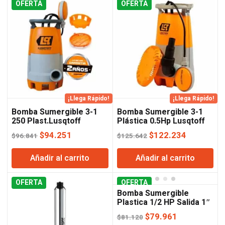
OFERTA
$274.141.
$270.221.
OFERTA
$166.045.
$161.428
¡Llega Rápido!
¡Llega Rápido!
Bomba Sumergible 3-1
Bomba Sumergible 3-1
250 Plast.Lusqtoff
Plástica 0.5Hp Lusqtoff
El
El
El
El
$
94.251
$
122.234
$
96.841
$
125.642
precio
precio
precio
precio
Añadir al carrito
Añadir al carrito
original
actual
original
actual
era:
es:
era:
es:
OFERTA
$96.841.
$94.251.
OFERTA
$125.642.
$122.234
Bomba Sumergible
Plastica 1/2 HP Salida 1″
Lusqtoff
El
El
$
79.961
$
81.120