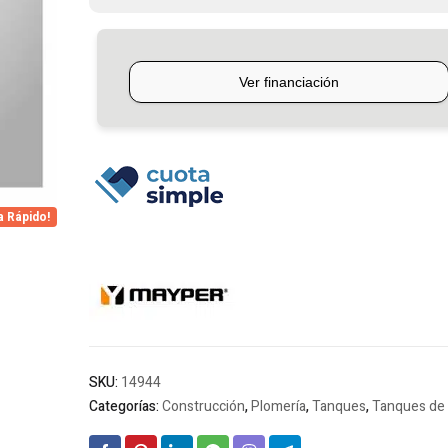
Mayper
cantidad
a Rápido!
SKU:
14944
Categorías:
Construcción
,
Plomería
,
Tanques
,
Tanques de