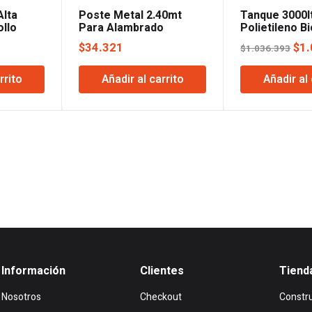
Alta
Poste Metal 2.40mt
Tanque 3000l
ollo
Para Alambrado
Polietileno B
Acindar
Mayper
El
$
34.321
$
1
$
1.036.393
pre
rrito
Añadir al carrito
Añadir al 
ori
era
$1.
Información
Clientes
Tiend
Nosotros
Checkout
Constr