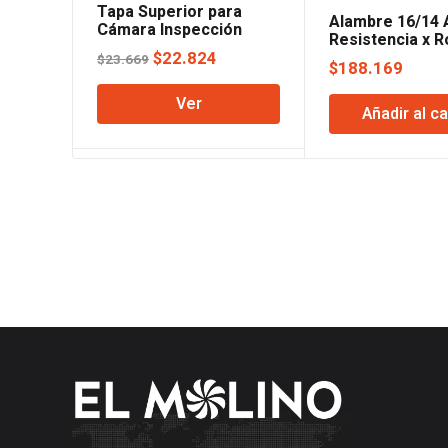
Tapa Superior para
Alambre 16/14 
Cámara Inspección
Resistencia x R
60×60
El
El
Acindar
$
22.824
$
23.669
$
188.169
precio
precio
Ver
original
actual
Añadir al ca
era:
es:
$23.669.
$22.824.