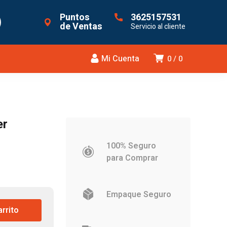
Puntos
3625157531
de Ventas
Servicio al cliente
Mi Cuenta
0
0
er
100% Seguro
para Comprar
Empaque Seguro
arrito