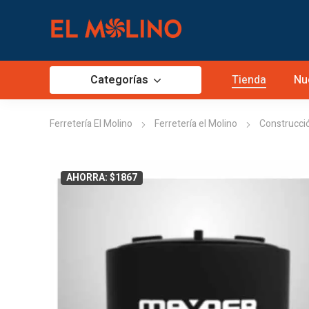
Categorías
Tienda
Nu
Ferretería El Molino
Ferretería el Molino
Construcci
AHORRA: $1867