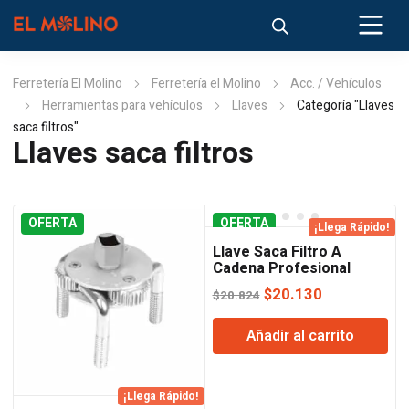
Ferretería El Molino
Ferretería el Molino
Acc. / Vehículos
Herramientas para vehículos
Llaves
Categoría "Llaves
saca filtros"
Llaves saca filtros
OFERTA
OFERTA
¡Llega Rápido!
Llave Saca Filtro A
Cadena Profesional
Bremen
El
El
$
20.130
$
20.824
precio
precio
Añadir al carrito
original
actual
era:
es:
$20.824.
$20.130.
¡Llega Rápido!