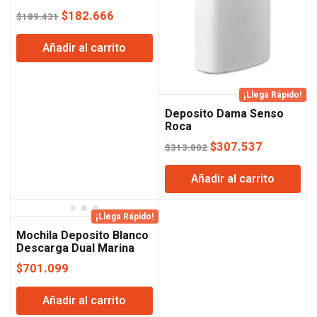
El
El
$
182.666
$
189.431
precio
precio
Añadir al carrito
original
actual
era:
es:
$189.431.
$182.666.
¡Llega Rápido!
Deposito Dama Senso
Roca
El
El
$
307.537
$
313.802
precio
precio
Añadir al carrito
original
actual
era:
es:
$313.802.
$307.537
¡Llega Rápido!
Mochila Deposito Blanco
Descarga Dual Marina
Ferrum
$
701.099
Añadir al carrito