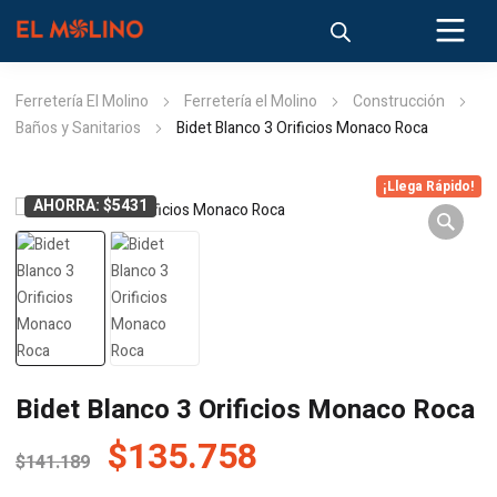
Ferretería El Molino
Ferretería el Molino
Construcción
Baños y Sanitarios
Bidet Blanco 3 Orificios Monaco Roca
¡Llega Rápido!
AHORRA: $5431
Bidet Blanco 3 Orificios Monaco Roca
El
El
$
135.758
$
141.189
precio
precio