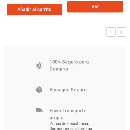
precio
precio
Ver
original
actual
Añadir al carrito
era:
es:
$682.716.
$669.587
100% Seguro para
Comprar
Empaque Seguro
Envío Transporte
propio
Zonas de Resistencia,
Barranqueras y Fontana.