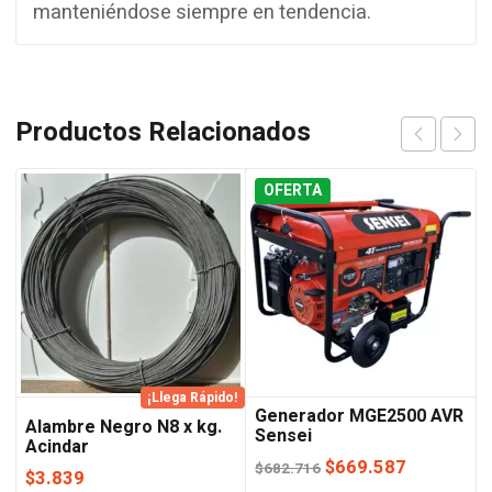
manteniéndose siempre en tendencia.
Productos Relacionados
OFERTA
¡Llega Rápido!
Generador MGE2500 AVR
Alambre Negro N8 x kg.
Sensei
Acindar
El
El
$
669.587
$
682.716
$
3.839