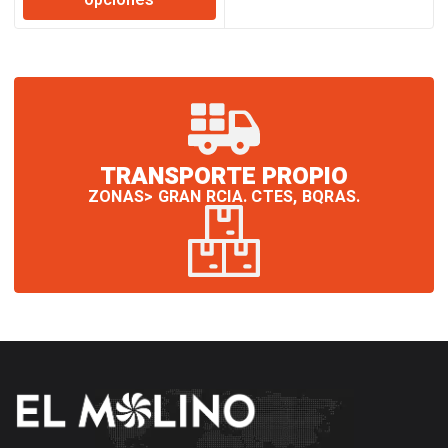
opciones
desde
$12.877
hasta
$184.819
TRANSPORTE PROPIO
ZONAS> GRAN RCIA. CTES, BQRAS.