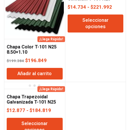
Rango
$
14.734
-
$
221.992
de
Seleccionar
precios:
opciones
desde
$14.73
¡Llega Rápido!
hasta
Chapa Color T-101 N25
$221.9
8.50×1.10
(Negro,verde,azul,rojo)
El
El
$
196.849
$
199.384
precio
precio
Añadir al carrito
original
actual
era:
es:
$199.384.
$196.849.
¡Llega Rápido!
Chapa Trapezoidal
Galvanizada T-101 N25
Rango
$
12.877
-
$
184.819
de
Seleccionar
precios: