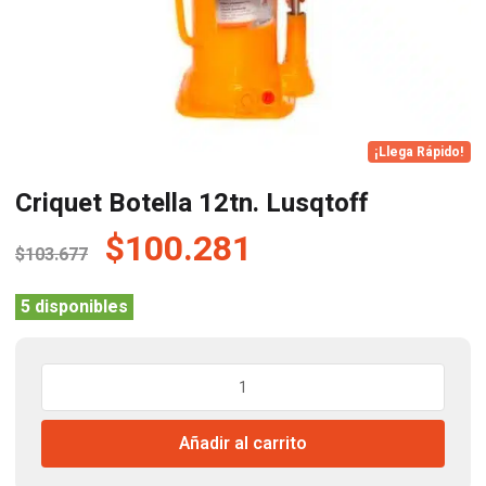
¡Llega Rápido!
Criquet Botella 12tn. Lusqtoff
El
El
$
100.281
$
103.677
precio
precio
original
actual
5 disponibles
era:
es:
$103.677.
$100.281.
Criquet
Botella
12tn.
Añadir al carrito
Lusqtoff
cantidad