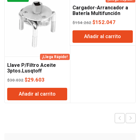
Cargador-Arrancador a
Batería Multifunción
Lusqtoff
El
El
$
152.047
$
154.262
precio
precio
Añadir al carrito
original
actual
era:
es:
$154.262.
$152.047
¡Llega Rápido!
Llave P/Filtro Aceite
3ptos.Lusqtoff
El
El
$
29.603
$
30.032
precio
precio
Añadir al carrito
original
actual
era:
es:
$30.032.
$29.603.