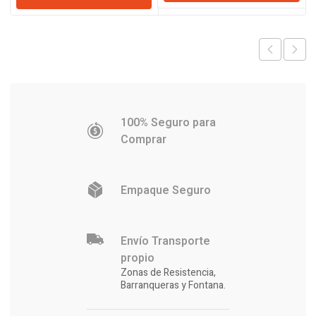
era:
es:
era:
es:
$4.740.906.
$4.646
$302.596.
$298.750.
100% Seguro para
Comprar
Empaque Seguro
Envío Transporte
propio
Zonas de Resistencia,
Barranqueras y Fontana.