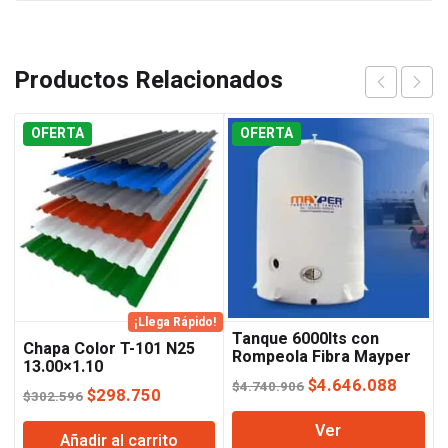
Productos Relacionados
OFERTA
OFERTA
¡Llega Rápido!
Tanque 6000lts con
Chapa Color T-101 N25
Rompeola Fibra Mayper
13.00×1.10
(negro,verde,azul,rojo)
El
El
$
4.646.088
$
4.740.906
El
El
$
298.750
$
302.596
precio
precio
precio
precio
Ver
original
actual
Añadir al carrito
original
actual