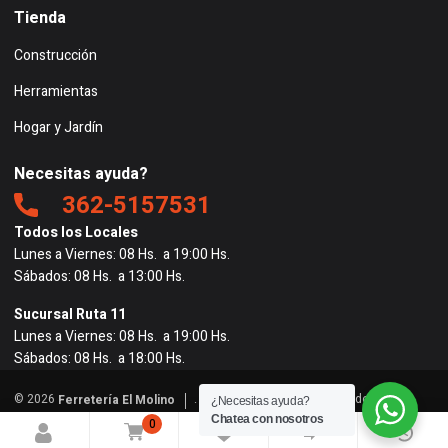
Tienda
Construcción
Herramientas
Hogar y Jardín
Necesitas ayuda?
362-5157531
Todos los Locales
Lunes a Viernes: 08 Hs. a 19:00 Hs.
Sábados: 08 Hs. a 13:00 Hs.
Sucursal Ruta 11
Lunes a Viernes: 08 Hs. a 19:00 Hs.
Sábados: 08 Hs. a 18:00 Hs.
© 2026
. Todos los derechos reservados. |
Ferretería El Molino
¿Necesitas ayuda?
Powered by
BigRedes
</
Chatea con nosotros
0
0
0