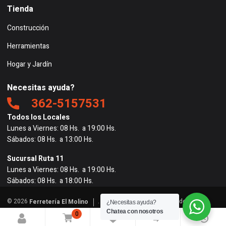
Tienda
Construcción
Herramientas
Hogar y Jardín
Necesitas ayuda?
362-5157531
Todos los Locales
Lunes a Viernes: 08 Hs. a 19:00 Hs.
Sábados: 08 Hs. a 13:00 Hs.
Sucursal Ruta 11
Lunes a Viernes: 08 Hs. a 19:00 Hs.
Sábados: 08 Hs. a 18:00 Hs.
© 2026
. Todos los derechos reservados. |
Ferretería El Molino
¿Necesitas ayuda?
Powered by
BigRedes
</
Chatea con nosotros
0
0
0