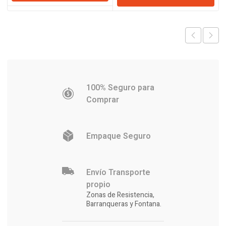
era:
es:
era:
es:
$1.492.873.
$1.464.164.
$4.389.
$4.273.
100% Seguro para
Comprar
Empaque Seguro
Envío Transporte
propio
Zonas de Resistencia,
Barranqueras y Fontana.