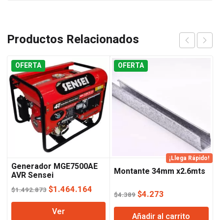
Productos Relacionados
OFERTA
OFERTA
¡Llega Rápido!
Generador MGE7500AE
Montante 34mm x2.6mts
AVR Sensei
El
El
$
1.464.164
$
1.492.873
El
El
$
4.273
$
4.389
precio
precio
precio
precio
Ver
original
actual
Añadir al carrito
original
actual