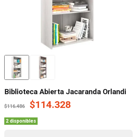
Biblioteca Abierta Jacaranda Orlandi
El
El
$
114.328
$
116.486
precio
precio
original
actual
2 disponibles
era:
es: