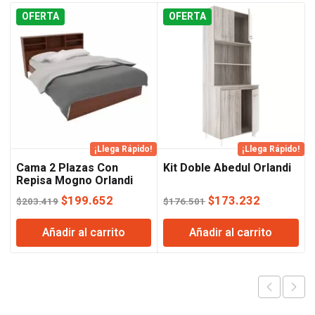
OFERTA
OFERTA
¡Llega Rápido!
¡Llega Rápido!
Cama 2 Plazas Con
Kit Doble Abedul Orlandi
Repisa Mogno Orlandi
El
El
El
El
$
199.652
$
173.232
$
203.419
$
176.501
precio
precio
precio
precio
Añadir al carrito
Añadir al carrito
original
actual
original
actual
era:
es:
era:
es:
$203.419.
$199.652.
$176.501.
$173.232