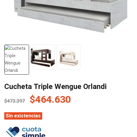
Cucheta Triple Wengue Orlandi
El
El
$
464.630
$
473.397
precio
precio
original
actual
Sin existencias
era:
es: