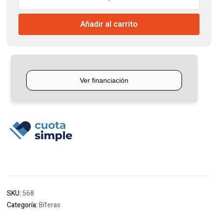
Bífera
Hierro
Añadir al carrito
Rayada
25x45
cantidad
SKU:
568
Categoría:
Bíferas