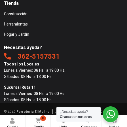
Tienda
Construcción
Herramientas
Hogar y Jardín
Necesitas ayuda?
362-5157531
Todos los Locales
Lunes a Viernes: 08 Hs. a 19:00 Hs.
Sábados: 08 Hs. a 13:00 Hs.
Sucursal Ruta 11
Lunes a Viernes: 08 Hs. a 19:00 Hs.
Sábados: 08 Hs. a 18:00 Hs.
© 2026
. Todos los derechos reservados. |
Ferretería El Molino
¿Necesitas ayuda?
Powered by
BigRedes
</
Chatea con nosotros
0
0
0