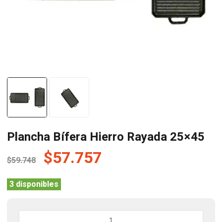
Plancha Bífera Hierro Rayada 25×45
El
El
$
57.757
$
59.748
precio
precio
original
actual
3 disponibles
era:
es:
$59.748.
$57.757.
Plancha