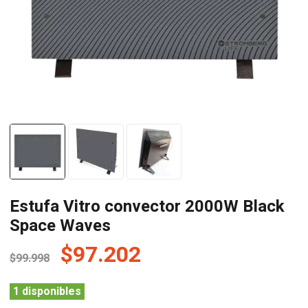
Estufa Vitro convector 2000W Black
Space Waves
El
El
$
97.202
$
99.998
precio
precio
original
actual
1 disponibles