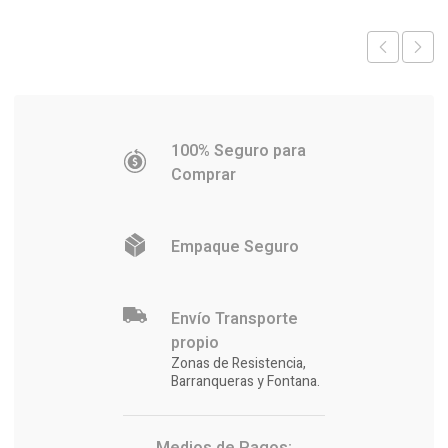
$2.556.
$2.471.
$220.864.
$216.774
100% Seguro para
Comprar
Empaque Seguro
Envío Transporte
propio
Zonas de Resistencia,
Barranqueras y Fontana.