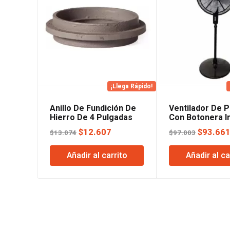
¡Llega Rápido!
Anillo De Fundición De
Ventilador De P
Hierro De 4 Pulgadas
Con Botonera I
El
El
El
$
12.607
$
93.66
$
13.074
$
97.003
precio
precio
precio
Añadir al carrito
Añadir al ca
original
actual
original
era:
es:
era:
$13.074.
$12.607.
$97.003