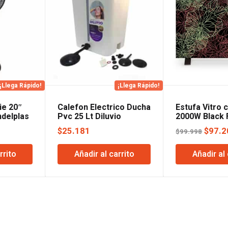
¡Llega Rápido!
¡Llega Rápido!
ie 20″
Calefon Electrico Ducha
Estufa Vitro 
ndelplas
Pvc 25 Lt Diluvio
2000W Black 
El
El
1
$
25.181
$
97.2
$
99.998
precio
preci
rrito
Añadir al carrito
Añadir al 
actual
origin
es:
era:
.
$93.661.
$99.9