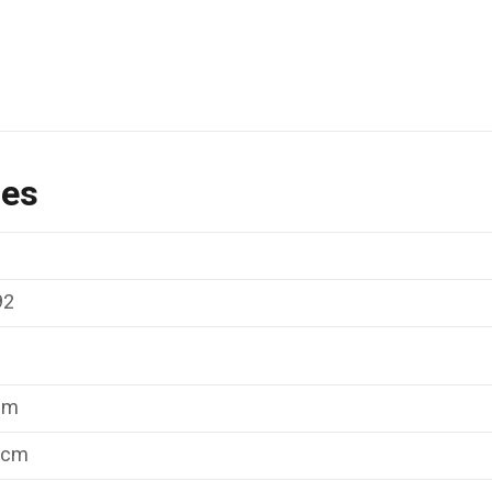
les
92
 m
 cm