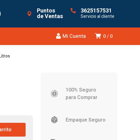
Puntos
3625157531
de Ventas
Servicio al cliente
Mi Cuenta
0
0
itros
100% Seguro
para Comprar
Empaque Seguro
.
arrito