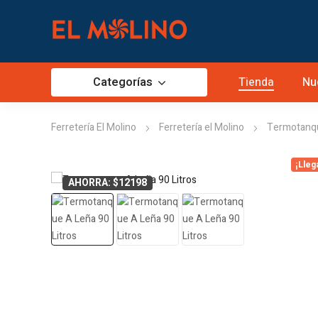
Categorías
Tienda
Nu
Ferretería El Molino
Ferretería el Molino
Termotanqu
¡Lleg
AHORRA: $12198