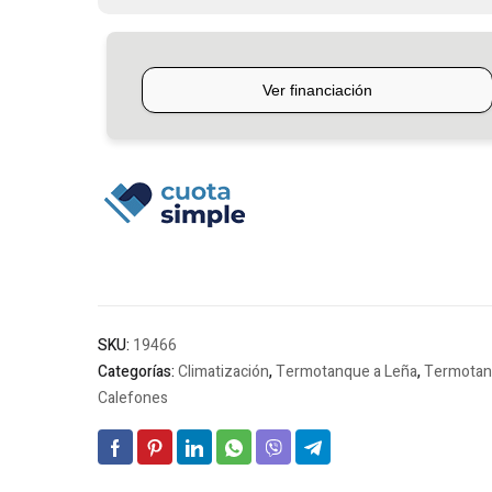
90
Litros
cantidad
SKU:
19466
Categorías:
Climatización
,
Termotanque a Leña
,
Termotan
Calefones