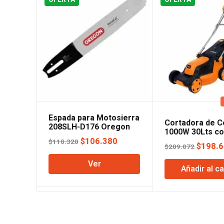
Espada para Motosierra
Cortadora de 
208SLH-D176 Oregon
1000W 30Lts co
El
El
Lusqtoff
$
106.380
$
110.320
El
$
198.
$
209.072
precio
precio
precio
Ver
original
actual
Añadir al ca
origina
era:
es:
era:
$110.320.
$106.380.
$209.0