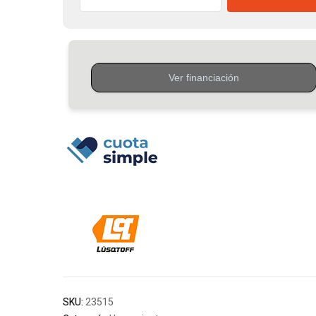
Atornillador
Inalámbrico
4v
+
Linterna
Recargable
Lusqtoff
cantidad
SKU:
23515