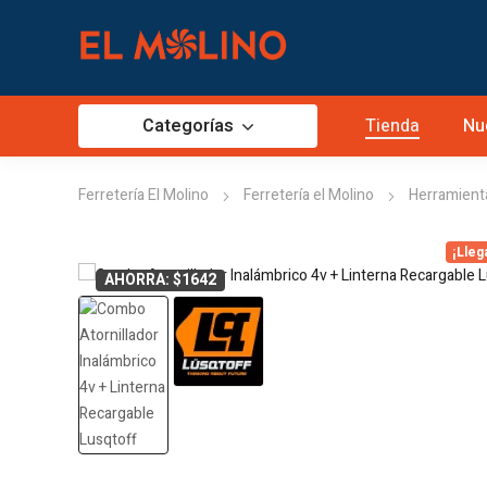
Categorías
Tienda
Nu
Ferretería El Molino
Ferretería el Molino
Herramient
¡Lleg
AHORRA: $1642