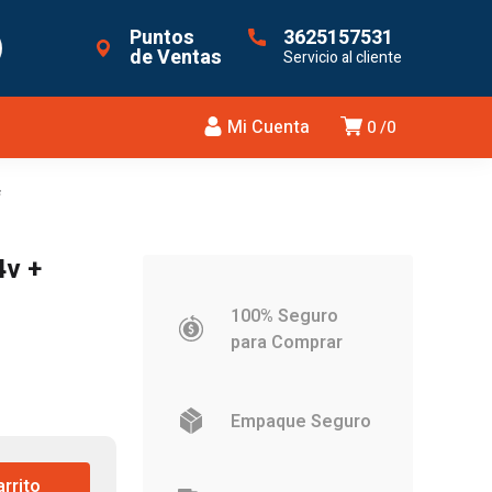
Puntos
3625157531
de Ventas
Servicio al cliente
Mi Cuenta
0
0
f
4v +
100% Seguro
para Comprar
Empaque Seguro
arrito