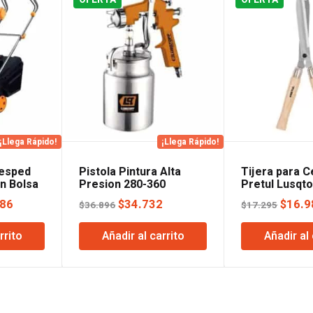
¡Llega Rápido!
¡Llega Rápido!
Cesped
Pistola Pintura Alta
Tijera para C
n Bolsa
Presion 280-360
Pretul Lusqto
Lusqtoff
El
El
El
El
686
$
34.732
$
16.9
$
36.896
$
17.295
precio
precio
precio
preci
rrito
Añadir al carrito
Añadir al 
l
actual
original
actual
origin
es:
era:
es:
era:
72.
$198.686.
$36.896.
$34.732.
$17.2