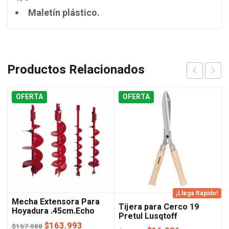
Maletín plástico.
Productos Relacionados
OFERTA
OFERTA
¡Llega Rápido!
Mecha Extensora Para
Tijera para Cerco 19
Hoyadura .45cm.Echo
Pretul Lusqtoff
El
El
$
163.993
$
167.088