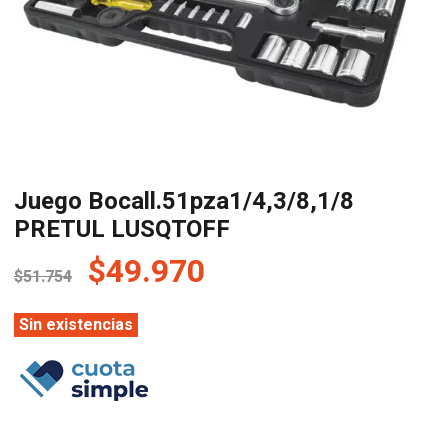
Juego Bocall.51pza1/4,3/8,1/8
PRETUL LUSQTOFF
El
El
$
49.970
$
51.754
precio
precio
original
actual
Sin existencias
era:
es:
$51.754.
$49.970.