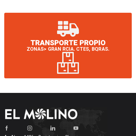
$193.887.
$186.962.
TRANSPORTE PROPIO
ZONAS> GRAN RCIA. CTES, BQRAS.