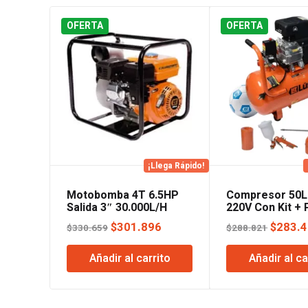
OFERTA
OFERTA
¡Llega Rápido!
Motobomba 4T 6.5HP
Compresor 50L
Salida 3″ 30.000L/H
220V Con Kit + 
Lusqtoff
Lusqtoff
El
El
El
$
301.896
$
283.
$
330.659
$
288.821
precio
precio
precio
Añadir al carrito
Añadir al ca
original
actual
origina
era:
es:
era:
$330.659.
$301.896.
$288.8