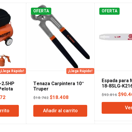
OFERTA
OFERTA
¡Llega Rápido!
¡Llega Rápido!
Espada para 
-2.5HP
Tenaza Carpintera 10″
18-8SLG-K21
Pelota
Truper
El
$
90.4
$
93.816
El
El
El
472
$
18.408
$
18.742
preci
precio
precio
precio
Ve
origin
rrito
Añadir al carrito
l
actual
original
actual
era:
es:
era:
es:
$93.8
21.
$283.472.
$18.742.
$18.408.