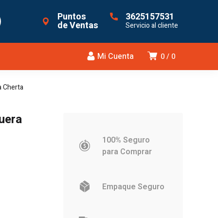
Puntos
3625157531
de Ventas
Servicio al cliente
Mi Cuenta
0
0
a Cherta
uera
100% Seguro
para Comprar
Empaque Seguro
.