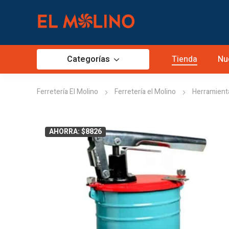
Categorías
Tienda
Nu
Ferretería El Molino
Ferretería el Molino
Herramient
AHORRA: $8826