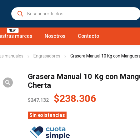
Búsqueda
de
productos
NEW!
estras marcas
Nosotros
Contacto
as manuales
Engrasadores
Grasera Manual 10 Kg con Manguer
Grasera Manual 10 Kg con Mang
Cherta
El
El
$
238.306
$
247.132
precio
precio
original
actual
Sin existencias
era:
es:
$247.132.
$238.306