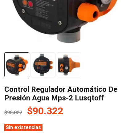
Control Regulador Automático De
Presión Agua Mps-2 Lusqtoff
El
El
$
90.322
$
92.027
precio
precio
original
actual
Sin existencias