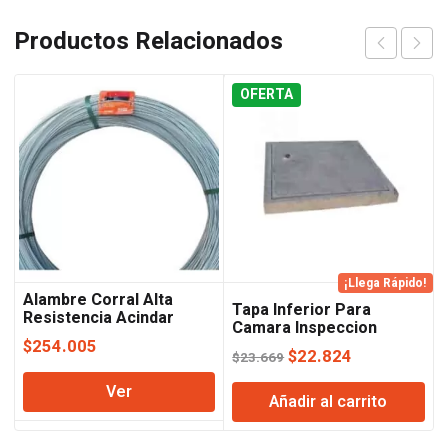
Productos Relacionados
OFERTA
¡Llega Rápido!
Alambre Corral Alta
Tapa Inferior Para
Resistencia Acindar
Camara Inspeccion
60×60
$
254.005
El
El
$
22.824
$
23.669
precio
precio
Ver
Añadir al carrito
original
actual
era:
es: