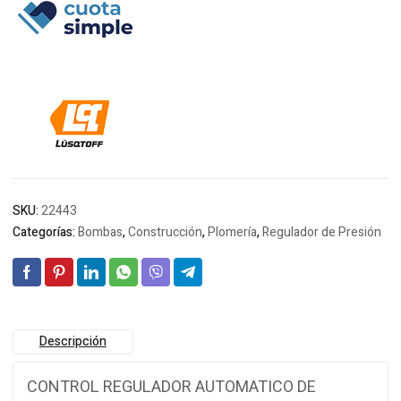
era:
es:
$92.027.
$90.322.
SKU:
22443
Categorías:
Bombas
,
Construcción
,
Plomería
,
Regulador de Presión
Descripción
CONTROL REGULADOR AUTOMATICO DE