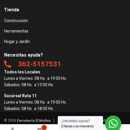
Tienda
Construcción
Herramientas
Hogar y Jardín
Necesitas ayuda?
362-5157531
Todos los Locales
Lunes a Viernes: 08 Hs. a 19:00 Hs.
Sábados: 08 Hs. a 13:00 Hs.
Sucursal Ruta 11
Lunes a Viernes: 08 Hs. a 19:00 Hs.
Sábados: 08 Hs. a 18:00 Hs.
© 2026
. Todos los derechos reservados. |
Ferretería El Molino
¿Necesitas ayuda?
Powered by
BigRedes
</
Chatea con nosotros
0
0
0