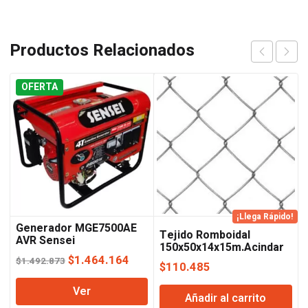
Productos Relacionados
OFERTA
¡Llega Rápido!
Generador MGE7500AE
Tejido Romboidal
AVR Sensei
150x50x14x15m.Acindar
El
El
$
1.464.164
$
1.492.873
$
110.485
precio
precio
Ver
original
actual
Añadir al carrito