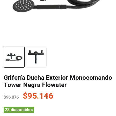
Grifería Ducha Exterior Monocomando
Tower Negra Flowater
El
El
$
95.146
$
96.876
precio
precio
original
actual
23 disponibles