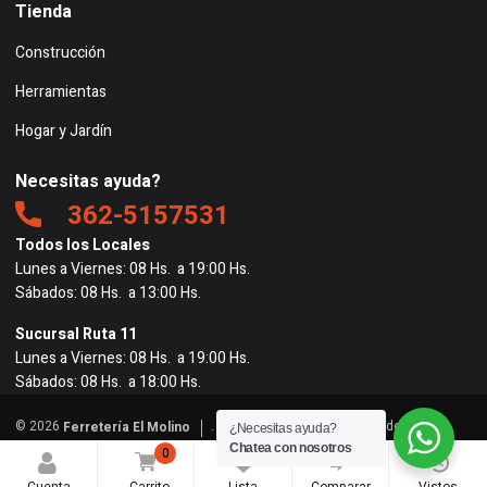
Tienda
Construcción
Herramientas
Hogar y Jardín
Necesitas ayuda?
362-5157531
Todos los Locales
Lunes a Viernes: 08 Hs. a 19:00 Hs.
Sábados: 08 Hs. a 13:00 Hs.
Sucursal Ruta 11
Lunes a Viernes: 08 Hs. a 19:00 Hs.
Sábados: 08 Hs. a 18:00 Hs.
© 2026
. Todos los derechos reservados. |
Ferretería El Molino
¿Necesitas ayuda?
Powered by
BigRedes
</
Chatea con nosotros
0
0
0