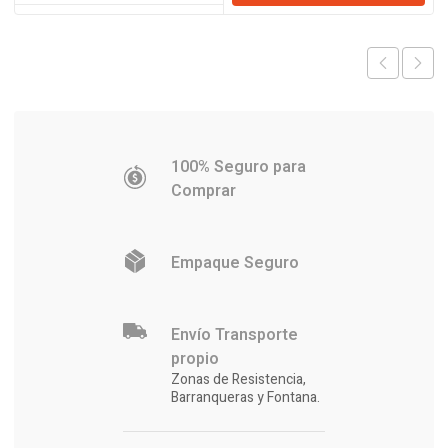
era:
es:
$1.492.873.
$1.464.164.
100% Seguro para
Comprar
Empaque Seguro
Envío Transporte
propio
Zonas de Resistencia,
Barranqueras y Fontana.