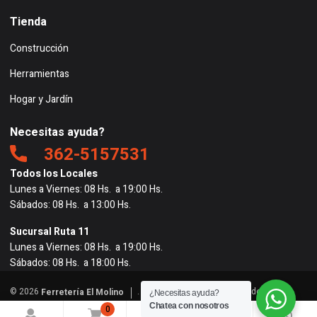
Tienda
Construcción
Herramientas
Hogar y Jardín
Necesitas ayuda?
362-5157531
Todos los Locales
Lunes a Viernes: 08 Hs. a 19:00 Hs.
Sábados: 08 Hs. a 13:00 Hs.
Sucursal Ruta 11
Lunes a Viernes: 08 Hs. a 19:00 Hs.
Sábados: 08 Hs. a 18:00 Hs.
© 2026
. Todos los derechos reservados. |
Ferretería El Molino
¿Necesitas ayuda?
Powered by
BigRedes
</
Chatea con nosotros
0
0
0