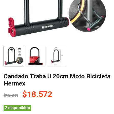
Candado Traba U 20cm Moto Bicicleta
Hermex
El
El
$
18.572
$
18.841
precio
precio
original
actual
2 disponibles