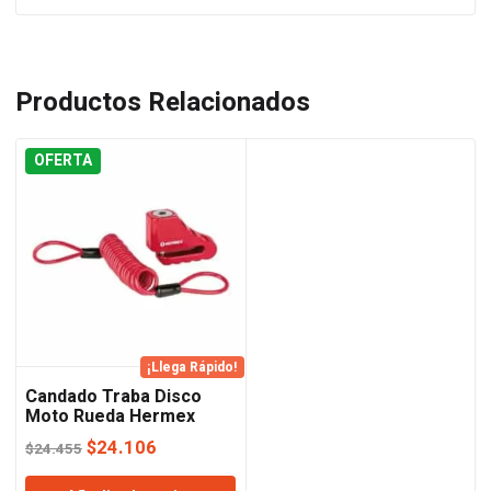
Productos Relacionados
OFERTA
¡Llega Rápido!
Candado Traba Disco
Moto Rueda Hermex
El
El
$
24.106
$
24.455
precio
precio