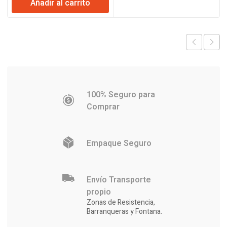
Añadir al carrito
original
actual
era:
es:
$24.455.
$24.106.
100% Seguro para
Comprar
Empaque Seguro
Envío Transporte
propio
Zonas de Resistencia,
Barranqueras y Fontana.