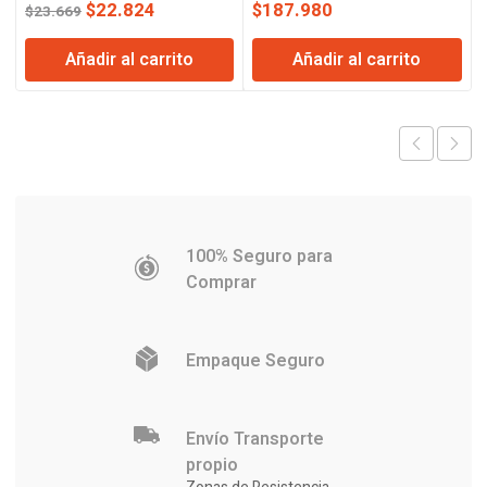
El
El
$
22.824
$
187.980
$
23.669
precio
precio
Añadir al carrito
Añadir al carrito
original
actual
era:
es:
$23.669.
$22.824.
100% Seguro para
Comprar
Empaque Seguro
Envío Transporte
propio