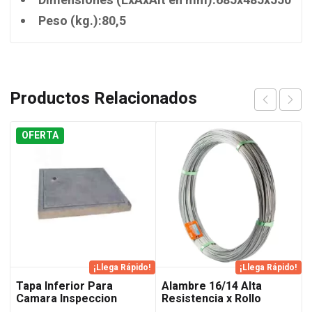
Dimensiones (LxAxAlt en mm):685x485x550
Peso (kg.):80,5
Productos Relacionados
OFERTA
¡Llega Rápido!
¡Llega Rápido!
Tapa Inferior Para
Alambre 16/14 Alta
Camara Inspeccion
Resistencia x Rollo
60×60
Acindar